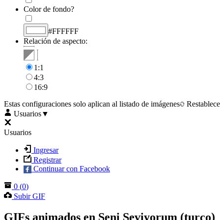
Color de fondo?
#FFFFFF
Relación de aspecto:
1:1
4:3
16:9
Estas configuraciones solo aplican al listado de imágenes
Restablece
Usuarios
▼
Usuarios
Ingresar
Registrar
Continuar con Facebook
0
(
0
)
Subir GIF
GIFs animados en Seni Seviyorum (turco)