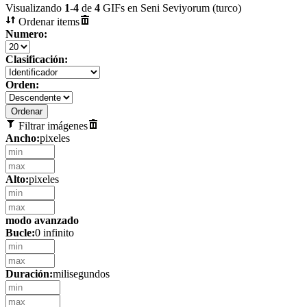
Visualizando
1
-
4
de
4
GIFs en Seni Seviyorum (turco)
Ordenar items
Numero:
Clasificación:
Orden:
Filtrar imágenes
Ancho:
pixeles
Alto:
pixeles
modo avanzado
Bucle:
0 infinito
Duración:
milisegundos