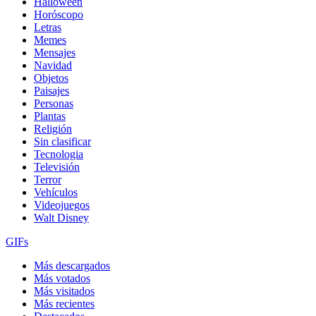
Halloween
Horóscopo
Letras
Memes
Mensajes
Navidad
Objetos
Paisajes
Personas
Plantas
Religión
Sin clasificar
Tecnologia
Televisión
Terror
Vehículos
Videojuegos
Walt Disney
GIFs
Más descargados
Más votados
Más visitados
Más recientes