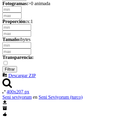
Fotogramas:
>0 animada
Proporción:
x:1
Tamaño:
bytes
Transparencia:
Descargar ZIP
400x207 px
Seni seviyorum
en
Seni Seviyorum (turco)