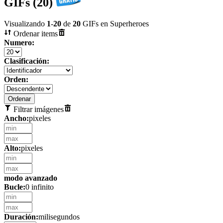
GIFs (20)
Visualizando
1
-
20
de
20
GIFs en Superheroes
Ordenar items
Numero:
Clasificación:
Orden:
Filtrar imágenes
Ancho:
pixeles
Alto:
pixeles
modo avanzado
Bucle:
0 infinito
Duración:
milisegundos