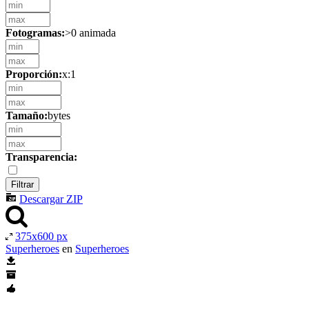
Fotogramas:
>0 animada
Proporción:
x:1
Tamaño:
bytes
Transparencia:
Descargar ZIP
375x600 px
Superheroes
en
Superheroes