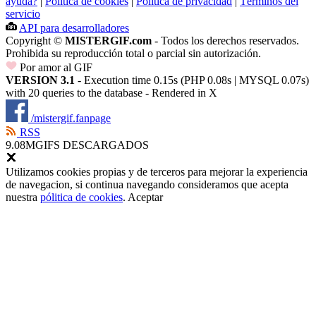
ayuda?
|
Política de cookies
|
Política de privacidad
|
Términos del
servicio
API para desarrolladores
Copyright ©
MISTERGIF.com
- Todos los derechos reservados.
Prohibida su reproducción total o parcial sin autorización.
Por amor al GIF
VERSION 3.1
- Execution time 0.15s (PHP 0.08s | MYSQL 0.07s)
with 20 queries to the database - Rendered in
X
/mistergif.fanpage
RSS
9.08M
GIFS DESCARGADOS
Utilizamos cookies propias y de terceros para mejorar la experiencia
de navegacion, si continua navegando consideramos que acepta
nuestra
pólitica de cookies
.
Aceptar