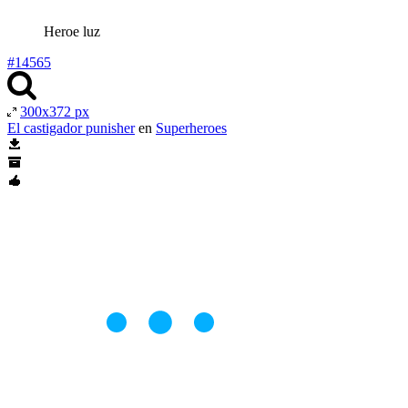
Heroe luz
#14565
300x372 px
El castigador punisher
en
Superheroes