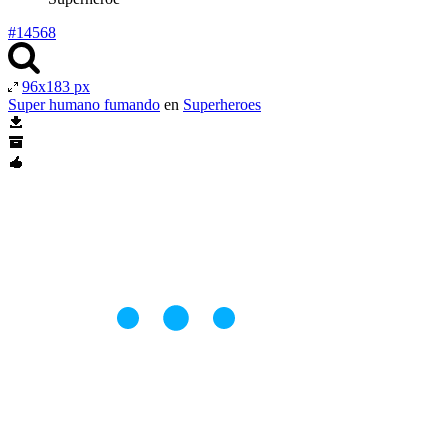
#14568
96x183 px
Super humano fumando
en
Superheroes