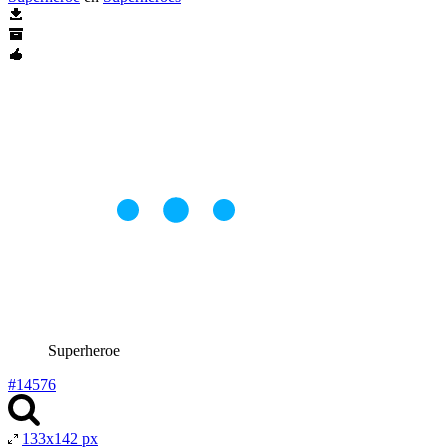
Superheroe
#14576
133x142 px