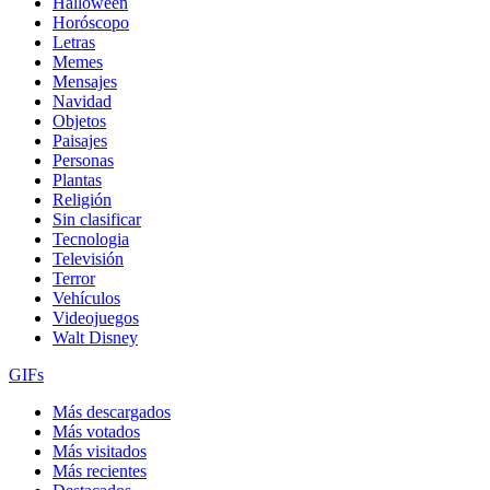
Halloween
Horóscopo
Letras
Memes
Mensajes
Navidad
Objetos
Paisajes
Personas
Plantas
Religión
Sin clasificar
Tecnologia
Televisión
Terror
Vehículos
Videojuegos
Walt Disney
GIFs
Más descargados
Más votados
Más visitados
Más recientes