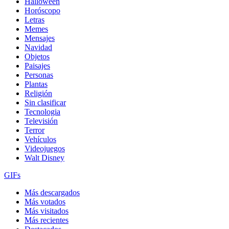
Halloween
Horóscopo
Letras
Memes
Mensajes
Navidad
Objetos
Paisajes
Personas
Plantas
Religión
Sin clasificar
Tecnologia
Televisión
Terror
Vehículos
Videojuegos
Walt Disney
GIFs
Más descargados
Más votados
Más visitados
Más recientes