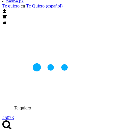
64x64 px
Te quiero
en
Te Quiero (español)
Te quiero
#5073