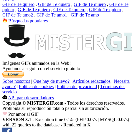
GIF de Te quiero
,
GIF de Te quiero
,
GIF de Te quiero
,
GIF de Te
quiero
,
GIF de Te quiero
,
GIF de Te quiero
,
GIF de Te quiero
,
GIF de Te amo2
,
GIF de Te amo1
,
GIF de Te amo
Búsquedas populares
Imágenes GIFs animados en la Web!
Ayudanos a seguir con el servicio gratuito
Sobre nosotros
|
Que hay de nuevo?
|
Artículos redactados
|
Necesita
ayuda?
|
Política de cookies
|
Política de privacidad
|
Términos del
servicio
API para desarrolladores
Copyright ©
MISTERGIF.com
- Todos los derechos reservados.
Prohibida su reproducción total o parcial sin autorización.
Por amor al GIF
VERSION 3.1
- Execution time 0.14s (PHP 0.07s | MYSQL 0.07s)
with 22 queries to the database - Rendered in
X