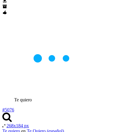
Te quiero
#5076
268x184 px
Te quiero
en
Te Quiero (español)