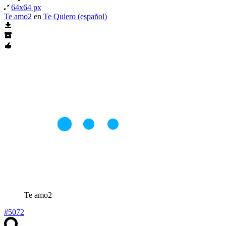
64x64 px
Te amo2
en
Te Quiero (español)
Te amo2
#5072