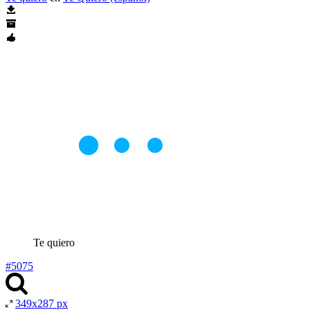
Te quiero
#5075
349x287 px