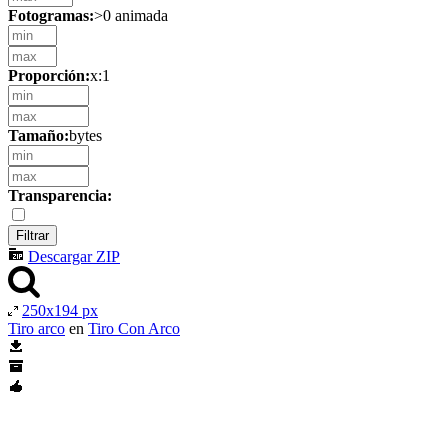
Fotogramas:
>0 animada
Proporción:
x:1
Tamaño:
bytes
Transparencia:
Descargar ZIP
250x194 px
Tiro arco
en
Tiro Con Arco