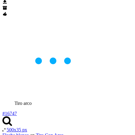
Tiro arco
#16747
500x35 px