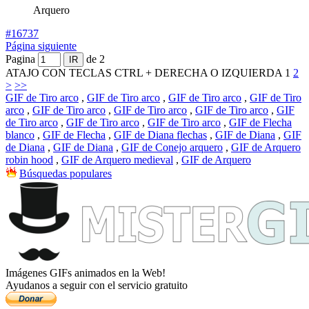
Arquero
#16737
Página siguiente
Pagina
de 2
ATAJO CON TECLAS CTRL + DERECHA O IZQUIERDA
1
2
>
>>
GIF de Tiro arco
,
GIF de Tiro arco
,
GIF de Tiro arco
,
GIF de Tiro
arco
,
GIF de Tiro arco
,
GIF de Tiro arco
,
GIF de Tiro arco
,
GIF
de Tiro arco
,
GIF de Tiro arco
,
GIF de Tiro arco
,
GIF de Flecha
blanco
,
GIF de Flecha
,
GIF de Diana flechas
,
GIF de Diana
,
GIF
de Diana
,
GIF de Diana
,
GIF de Conejo arquero
,
GIF de Arquero
robin hood
,
GIF de Arquero medieval
,
GIF de Arquero
Búsquedas populares
Imágenes GIFs animados en la Web!
Ayudanos a seguir con el servicio gratuito