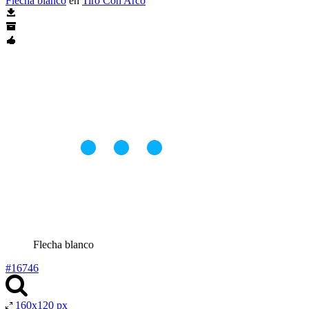
Flecha blanco
en
Tiro Con Arco
Flecha blanco
#16746
160x120 px