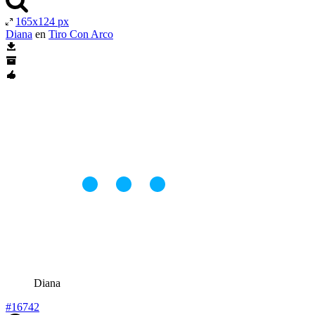
165x124 px
Diana
en
Tiro Con Arco
Diana
#16742