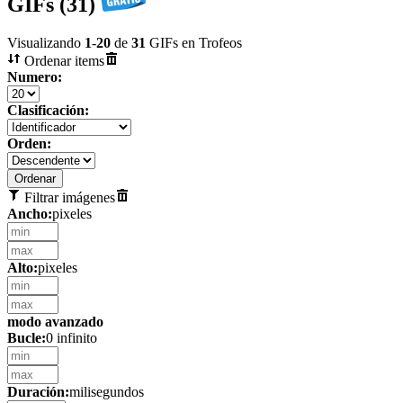
GIFs (31)
Visualizando
1
-
20
de
31
GIFs en Trofeos
Ordenar items
Numero:
Clasificación:
Orden:
Filtrar imágenes
Ancho:
pixeles
Alto:
pixeles
modo avanzado
Bucle:
0 infinito
Duración:
milisegundos