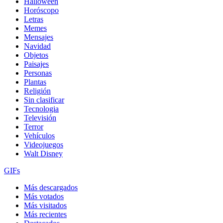
Halloween
Horóscopo
Letras
Memes
Mensajes
Navidad
Objetos
Paisajes
Personas
Plantas
Religión
Sin clasificar
Tecnologia
Televisión
Terror
Vehículos
Videojuegos
Walt Disney
GIFs
Más descargados
Más votados
Más visitados
Más recientes