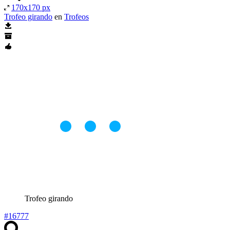
170x170 px
Trofeo girando
en
Trofeos
Trofeo girando
#16777