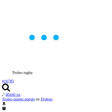
Trofeo rugby
#16785
40x66 px
Trofeo quinto puesto
en
Trofeos