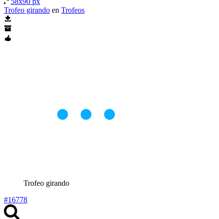
58x90 px
Trofeo girando
en
Trofeos
Trofeo girando
#16778