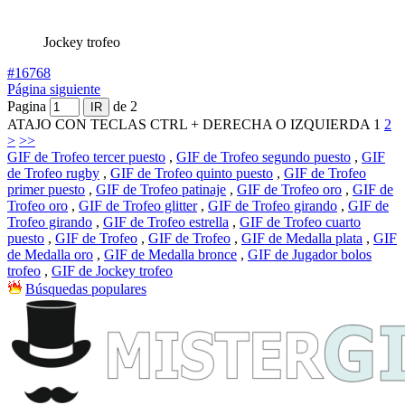
Jockey trofeo
#16768
Página siguiente
Pagina
de 2
ATAJO CON TECLAS CTRL + DERECHA O IZQUIERDA
1
2
>
>>
GIF de Trofeo tercer puesto
,
GIF de Trofeo segundo puesto
,
GIF
de Trofeo rugby
,
GIF de Trofeo quinto puesto
,
GIF de Trofeo
primer puesto
,
GIF de Trofeo patinaje
,
GIF de Trofeo oro
,
GIF de
Trofeo oro
,
GIF de Trofeo glitter
,
GIF de Trofeo girando
,
GIF de
Trofeo girando
,
GIF de Trofeo estrella
,
GIF de Trofeo cuarto
puesto
,
GIF de Trofeo
,
GIF de Trofeo
,
GIF de Medalla plata
,
GIF
de Medalla oro
,
GIF de Medalla bronce
,
GIF de Jugador bolos
trofeo
,
GIF de Jockey trofeo
Búsquedas populares