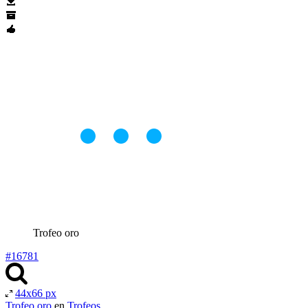
Trofeo oro
#16781
44x66 px
Trofeo oro
en
Trofeos