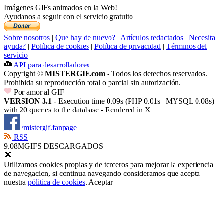
Imágenes GIFs animados en la Web!
Ayudanos a seguir con el servicio gratuito
Sobre nosotros
|
Que hay de nuevo?
|
Artículos redactados
|
Necesita
ayuda?
|
Política de cookies
|
Política de privacidad
|
Términos del
servicio
API para desarrolladores
Copyright ©
MISTERGIF.com
- Todos los derechos reservados.
Prohibida su reproducción total o parcial sin autorización.
Por amor al GIF
VERSION 3.1
- Execution time 0.09s (PHP 0.01s | MYSQL 0.08s)
with 20 queries to the database - Rendered in
X
/mistergif.fanpage
RSS
9.08M
GIFS DESCARGADOS
Utilizamos cookies propias y de terceros para mejorar la experiencia
de navegacion, si continua navegando consideramos que acepta
nuestra
pólitica de cookies
.
Aceptar