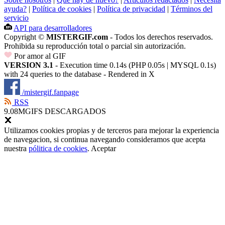
ayuda?
|
Política de cookies
|
Política de privacidad
|
Términos del
servicio
API para desarrolladores
Copyright ©
MISTERGIF.com
- Todos los derechos reservados.
Prohibida su reproducción total o parcial sin autorización.
Por amor al GIF
VERSION 3.1
- Execution time 0.14s (PHP 0.05s | MYSQL 0.1s)
with 24 queries to the database - Rendered in
X
/mistergif.fanpage
RSS
9.08M
GIFS DESCARGADOS
Utilizamos cookies propias y de terceros para mejorar la experiencia
de navegacion, si continua navegando consideramos que acepta
nuestra
pólitica de cookies
.
Aceptar