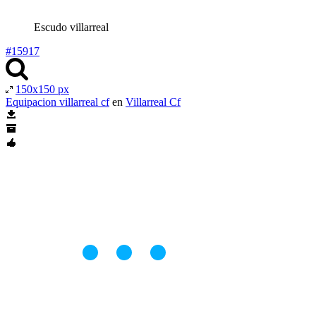
Escudo villarreal
#15917
150x150 px
Equipacion villarreal cf
en
Villarreal Cf