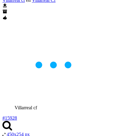
Villarreal cf
en
Villarreal Cf
Villarreal cf
#15928
450x254 px