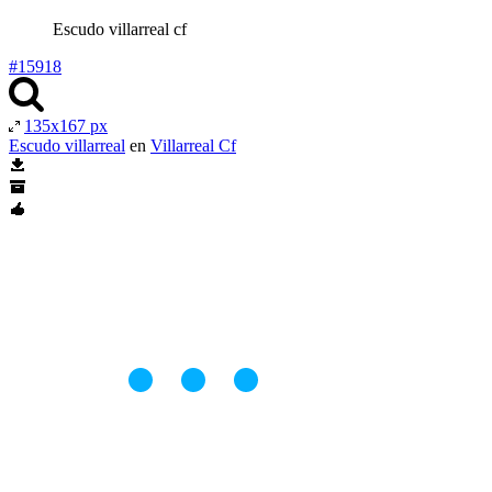
Escudo villarreal cf
#15918
135x167 px
Escudo villarreal
en
Villarreal Cf