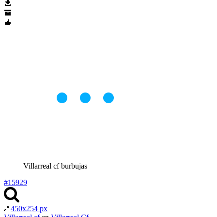
Villarreal cf burbujas
#15929
450x254 px