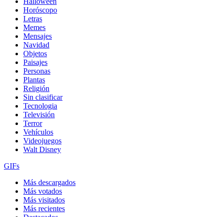
Halloween
Horóscopo
Letras
Memes
Mensajes
Navidad
Objetos
Paisajes
Personas
Plantas
Religión
Sin clasificar
Tecnologia
Televisión
Terror
Vehículos
Videojuegos
Walt Disney
GIFs
Más descargados
Más votados
Más visitados
Más recientes