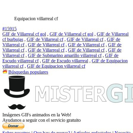
Equipacion villarreal cf
#15915
GIF de Villarreal cf gol
,
GIF de Villarreal cf gol
,
GIF de Villarreal
cf burbujas
,
GIF de Villarreal cf
,
GIF de Villarreal cf
,
GIF de
Villarreal cf
,
GIF de Villarreal cf
,
GIF de Villarreal cf
,
GIF de
Villarreal cf
,
GIF de Villarreal cf
,
GIF de Villarreal cf
,
GIF de
Villarreal cf
,
GIF de Submarino amarillo villarreal cf
,
GIF de
Escudo villarreal cf
,
GIF de Escudo villarreal
,
GIF de Equipacion
villarreal cf
,
GIF de Equipacion villarreal cf
Búsquedas populares
Imágenes GIFs animados en la Web!
Ayudanos a seguir con el servicio gratuito
Sobre nosotros
|
Que hay de nuevo?
|
Artículos redactados
|
Necesita