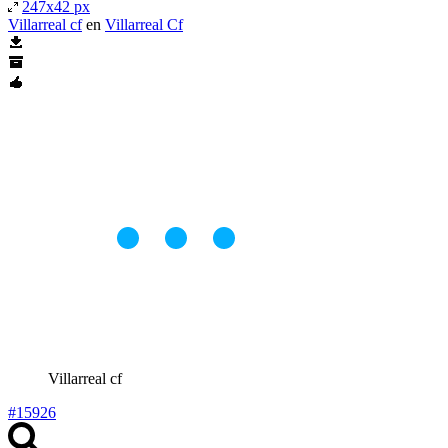
247x42 px
Villarreal cf
en
Villarreal Cf
Villarreal cf
#15926