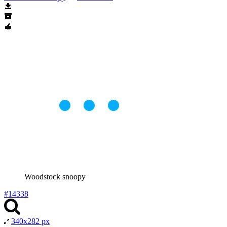
Woodstock snoopy
#14338
340x282 px