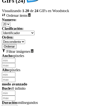
GIFs (24)
Visualizando
1
-
20
de
24
GIFs en Woodstock
Ordenar items
Numero:
Clasificación:
Orden:
Filtrar imágenes
Ancho:
pixeles
Alto:
pixeles
modo avanzado
Bucle:
0 infinito
Duración:
milisegundos