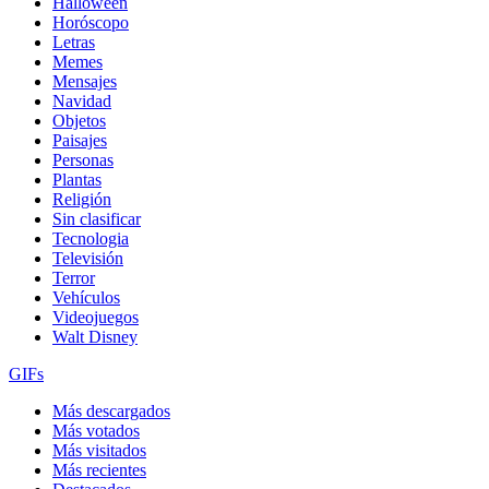
Halloween
Horóscopo
Letras
Memes
Mensajes
Navidad
Objetos
Paisajes
Personas
Plantas
Religión
Sin clasificar
Tecnologia
Televisión
Terror
Vehículos
Videojuegos
Walt Disney
GIFs
Más descargados
Más votados
Más visitados
Más recientes