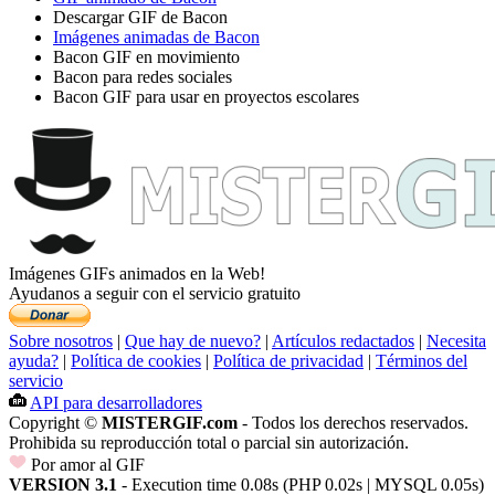
Descargar GIF de Bacon
Imágenes animadas de Bacon
Bacon GIF en movimiento
Bacon para redes sociales
Bacon GIF para usar en proyectos escolares
Imágenes GIFs animados en la Web!
Ayudanos a seguir con el servicio gratuito
Sobre nosotros
|
Que hay de nuevo?
|
Artículos redactados
|
Necesita
ayuda?
|
Política de cookies
|
Política de privacidad
|
Términos del
servicio
API para desarrolladores
Copyright ©
MISTERGIF.com
- Todos los derechos reservados.
Prohibida su reproducción total o parcial sin autorización.
Por amor al GIF
VERSION 3.1
- Execution time 0.08s (PHP 0.02s | MYSQL 0.05s)