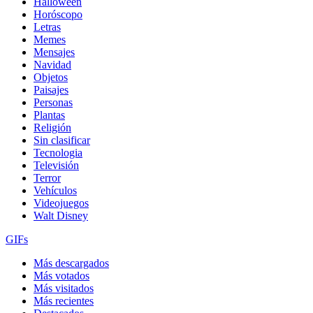
Halloween
Horóscopo
Letras
Memes
Mensajes
Navidad
Objetos
Paisajes
Personas
Plantas
Religión
Sin clasificar
Tecnologia
Televisión
Terror
Vehículos
Videojuegos
Walt Disney
GIFs
Más descargados
Más votados
Más visitados
Más recientes