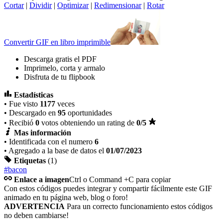
Cortar
|
Dividir
|
Optimizar
|
Redimensionar
|
Rotar
Convertir GIF en libro imprimible
Descarga gratis el PDF
Imprimelo, corta y armalo
Disfruta de tu flipbook
Estadísticas
• Fue visto
1177
veces
• Descargado en
95
oportunidades
• Recibió
0
votos obteniendo un rating de
0
/5
Mas información
• Identificada con el numero
6
• Agregado a la base de datos el
01/07/2023
Etiquetas
(1)
#bacon
Enlace a imagen
Ctrl o Command +C para copiar
Con estos códigos puedes integrar y compartir fácilmente este GIF
animado en tu página web, blog o foro!
ADVERTENCIA
Para un correcto funcionamiento estos códigos
no deben cambiarse!