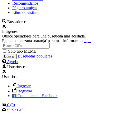
Recomiéndanos!
Páginas amigas
Libro de visitas
Buscador
▼
Imágenes
Utilice operadores para una busqueda mas acertada.
Ejemplo 'manzana -naranja' para mas informacion
aqui
.
Solo tipo MEME
Búsquedas populares
Ayuda
Usuarios
▼
Usuarios
Ingresar
Registrar
Continuar con Facebook
0
(
0
)
Subir GIF