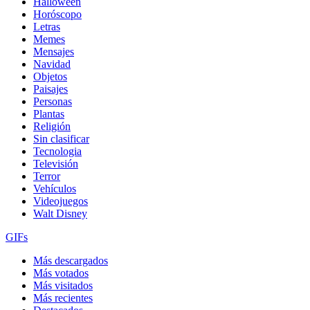
Halloween
Horóscopo
Letras
Memes
Mensajes
Navidad
Objetos
Paisajes
Personas
Plantas
Religión
Sin clasificar
Tecnologia
Televisión
Terror
Vehículos
Videojuegos
Walt Disney
GIFs
Más descargados
Más votados
Más visitados
Más recientes