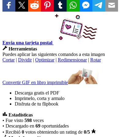
Envia una tarjeta postal
Herramientas
Puedes aplicar las siguientes comandos a esta imagen
Cortar
|
Dividir
|
Optimizar
|
Redimensionar
|
Rotar
Convertir GIF en libro imprimible
Descarga gratis el PDF
Imprimelo, corta y armalo
Disfruta de tu flipbook
Estadísticas
• Fue visto
598
veces
• Descargado en
69
oportunidades
• Recibió
0
votos obteniendo un rating de
0
/5