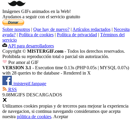
Imágenes GIFs animados en la Web!
Ayudanos a seguir con el servicio gratuito
Sobre nosotros
|
Que hay de nuevo?
|
Artículos redactados
|
Necesita
ayuda?
|
Política de cookies
|
Política de privacidad
|
Términos del
servicio
API para desarrolladores
Copyright ©
MISTERGIF.com
- Todos los derechos reservados.
Prohibida su reproducción total o parcial sin autorización.
Por amor al GIF
VERSION 3.1
- Execution time 0.13s (PHP 0.05s | MYSQL 0.07s)
with 28 queries to the database - Rendered in
X
/mistergif.fanpage
RSS
9.08M
GIFS DESCARGADOS
Utilizamos cookies propias y de terceros para mejorar la experiencia
de navegacion, si continua navegando consideramos que acepta
nuestra
pólitica de cookies
.
Aceptar