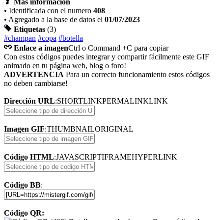
Mas información
• Identificada con el numero
408
• Agregado a la base de datos el
01/07/2023
Etiquetas
(3)
#champan
#copa
#botella
Enlace a imagen
Ctrl o Command +C para copiar
Con estos códigos puedes integrar y compartir fácilmente este GIF
animado en tu página web, blog o foro!
ADVERTENCIA
Para un correcto funcionamiento estos códigos
no deben cambiarse!
Dirección URL
:
SHORTLINK
PERMALINK
LINK
Imagen GIF
:
THUMBNAIL
ORIGINAL
Código HTML
:
JAVASCRIPT
IFRAME
HYPERLINK
Código BB
:
Código QR: