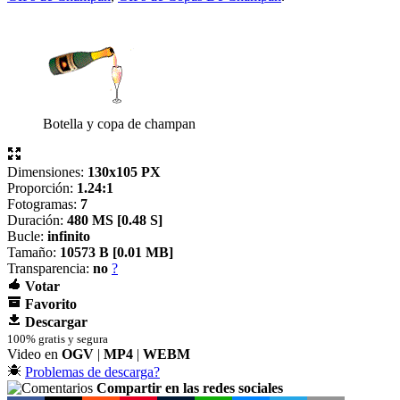
Botella y copa de champan
Dimensiones:
130x105 PX
Proporción:
1.24:1
Fotogramas:
7
Duración:
480 MS [
0.48 S]
Bucle:
infinito
Tamaño:
10573 B [
0.01 MB]
Transparencia:
no
?
Votar
Favorito
Descargar
100% gratis y segura
Video en
OGV
|
MP4
|
WEBM
Problemas de descarga?
Compartir en las redes sociales