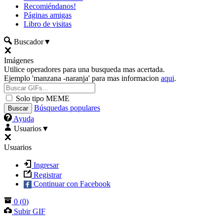
Recomiéndanos!
Páginas amigas
Libro de visitas
Buscador
▼
Imágenes
Utilice operadores para una busqueda mas acertada.
Ejemplo 'manzana -naranja' para mas informacion
aqui
.
Solo tipo MEME
Búsquedas populares
Ayuda
Usuarios
▼
Usuarios
Ingresar
Registrar
Continuar con Facebook
0
(
0
)
Subir GIF