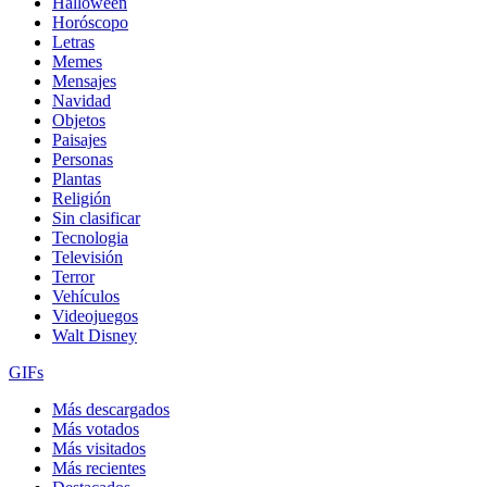
Halloween
Horóscopo
Letras
Memes
Mensajes
Navidad
Objetos
Paisajes
Personas
Plantas
Religión
Sin clasificar
Tecnologia
Televisión
Terror
Vehículos
Videojuegos
Walt Disney
GIFs
Más descargados
Más votados
Más visitados
Más recientes