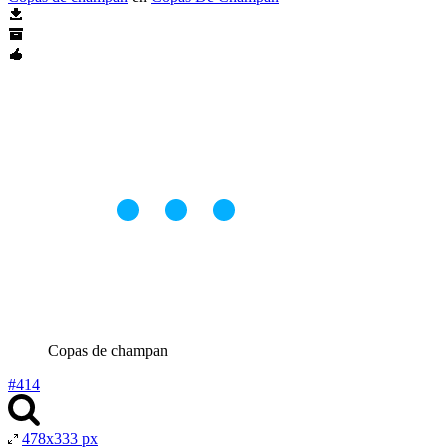
Copas de champan
#414
478x333 px