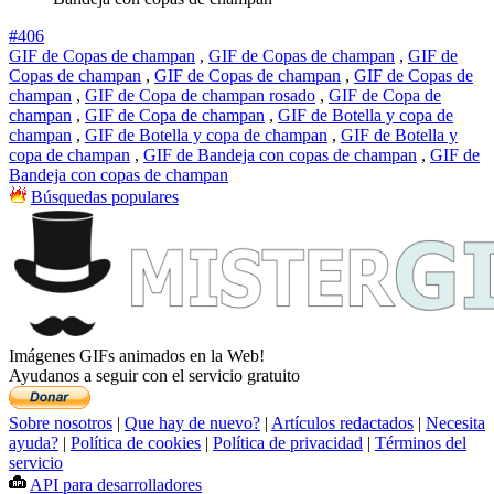
#406
GIF de Copas de champan
,
GIF de Copas de champan
,
GIF de
Copas de champan
,
GIF de Copas de champan
,
GIF de Copas de
champan
,
GIF de Copa de champan rosado
,
GIF de Copa de
champan
,
GIF de Copa de champan
,
GIF de Botella y copa de
champan
,
GIF de Botella y copa de champan
,
GIF de Botella y
copa de champan
,
GIF de Bandeja con copas de champan
,
GIF de
Bandeja con copas de champan
Búsquedas populares
Imágenes GIFs animados en la Web!
Ayudanos a seguir con el servicio gratuito
Sobre nosotros
|
Que hay de nuevo?
|
Artículos redactados
|
Necesita
ayuda?
|
Política de cookies
|
Política de privacidad
|
Términos del
servicio
API para desarrolladores