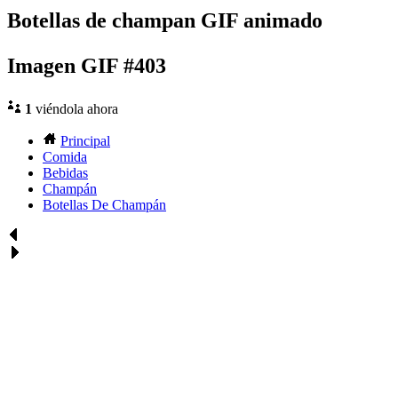
Botellas de champan GIF animado
Imagen GIF #403
1
viéndola ahora
Principal
Comida
Bebidas
Champán
Botellas De Champán