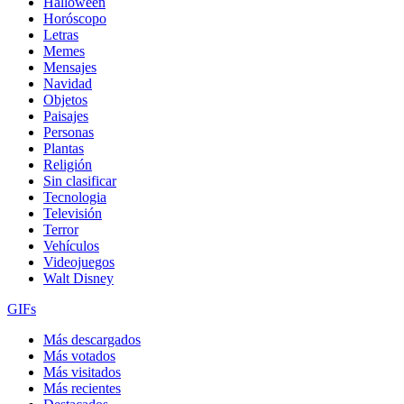
Halloween
Horóscopo
Letras
Memes
Mensajes
Navidad
Objetos
Paisajes
Personas
Plantas
Religión
Sin clasificar
Tecnologia
Televisión
Terror
Vehículos
Videojuegos
Walt Disney
GIFs
Más descargados
Más votados
Más visitados
Más recientes