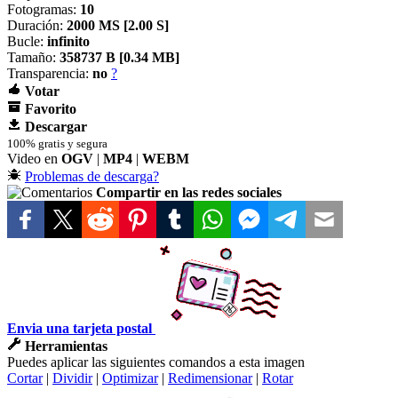
Fotogramas:
10
Duración:
2000 MS [
2.00 S]
Bucle:
infinito
Tamaño:
358737 B [
0.34 MB]
Transparencia:
no
?
Votar
Favorito
Descargar
100% gratis y segura
Video en
OGV
|
MP4
|
WEBM
Problemas de descarga?
Compartir en las redes sociales
Envia una tarjeta postal
Herramientas
Puedes aplicar las siguientes comandos a esta imagen
Cortar
|
Dividir
|
Optimizar
|
Redimensionar
|
Rotar