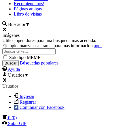
Recomiéndanos!
Páginas amigas
Libro de visitas
Buscador
▼
Imágenes
Utilice operadores para una busqueda mas acertada.
Ejemplo 'manzana -naranja' para mas informacion
aqui
.
Solo tipo MEME
Búsquedas populares
Ayuda
Usuarios
▼
Usuarios
Ingresar
Registrar
Continuar con Facebook
0
(
0
)
Subir GIF