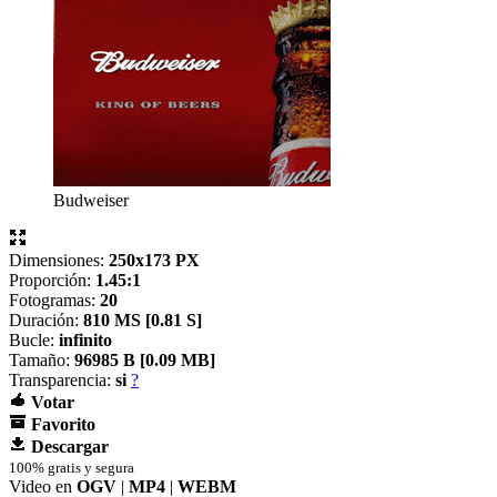
Budweiser
Dimensiones:
250x173 PX
Proporción:
1.45:1
Fotogramas:
20
Duración:
810 MS [
0.81 S]
Bucle:
infinito
Tamaño:
96985 B [
0.09 MB]
Transparencia:
si
?
Votar
Favorito
Descargar
100% gratis y segura
Video en
OGV
|
MP4
|
WEBM