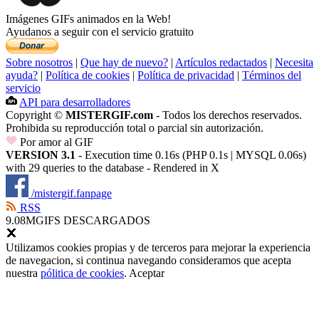
Imágenes GIFs animados en la Web!
Ayudanos a seguir con el servicio gratuito
Sobre nosotros
|
Que hay de nuevo?
|
Artículos redactados
|
Necesita
ayuda?
|
Política de cookies
|
Política de privacidad
|
Términos del
servicio
API para desarrolladores
Copyright ©
MISTERGIF.com
- Todos los derechos reservados.
Prohibida su reproducción total o parcial sin autorización.
Por amor al GIF
VERSION 3.1
- Execution time 0.16s (PHP 0.1s | MYSQL 0.06s)
with 29 queries to the database - Rendered in
X
/mistergif.fanpage
RSS
9.08M
GIFS DESCARGADOS
Utilizamos cookies propias y de terceros para mejorar la experiencia
de navegacion, si continua navegando consideramos que acepta
nuestra
pólitica de cookies
.
Aceptar