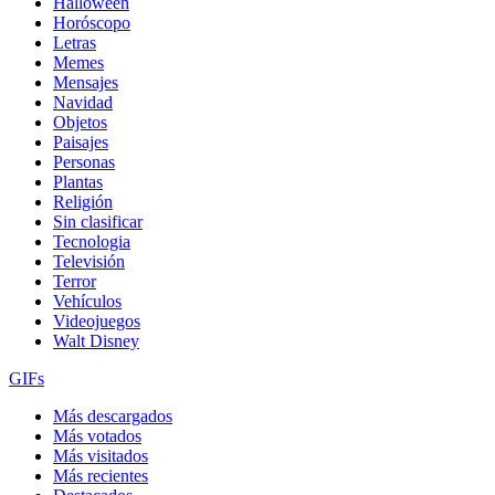
Halloween
Horóscopo
Letras
Memes
Mensajes
Navidad
Objetos
Paisajes
Personas
Plantas
Religión
Sin clasificar
Tecnologia
Televisión
Terror
Vehículos
Videojuegos
Walt Disney
GIFs
Más descargados
Más votados
Más visitados
Más recientes