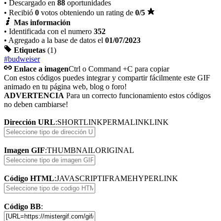
• Descargado en
88
oportunidades
• Recibió
0
votos obteniendo un rating de
0
/5
Mas información
• Identificada con el numero
352
• Agregado a la base de datos el
01/07/2023
Etiquetas
(1)
#budweiser
Enlace a imagen
Ctrl o Command +C para copiar
Con estos códigos puedes integrar y compartir fácilmente este GIF
animado en tu página web, blog o foro!
ADVERTENCIA
Para un correcto funcionamiento estos códigos
no deben cambiarse!
Dirección URL
:
SHORTLINK
PERMALINK
LINK
Imagen GIF
:
THUMBNAIL
ORIGINAL
Código HTML
:
JAVASCRIPT
IFRAME
HYPERLINK
Código BB
: