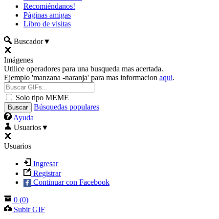
Recomiéndanos!
Páginas amigas
Libro de visitas
Buscador
▼
Imágenes
Utilice operadores para una busqueda mas acertada.
Ejemplo 'manzana -naranja' para mas informacion
aqui
.
Solo tipo MEME
Búsquedas populares
Ayuda
Usuarios
▼
Usuarios
Ingresar
Registrar
Continuar con Facebook
0
(
0
)
Subir GIF