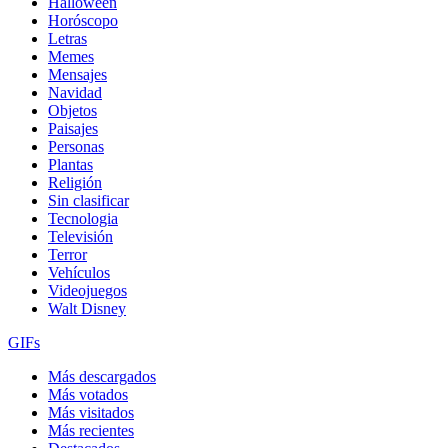
Halloween
Horóscopo
Letras
Memes
Mensajes
Navidad
Objetos
Paisajes
Personas
Plantas
Religión
Sin clasificar
Tecnologia
Televisión
Terror
Vehículos
Videojuegos
Walt Disney
GIFs
Más descargados
Más votados
Más visitados
Más recientes