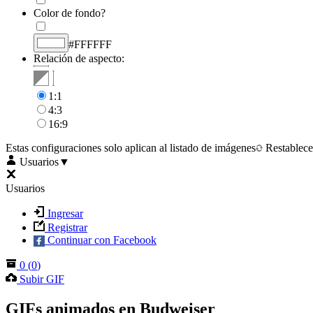
Color de fondo?
#FFFFFF
Relación de aspecto:
1:1
4:3
16:9
Estas configuraciones solo aplican al listado de imágenes
Restablece
Usuarios
▼
Usuarios
Ingresar
Registrar
Continuar con Facebook
0
(
0
)
Subir GIF
GIFs animados en Budweiser