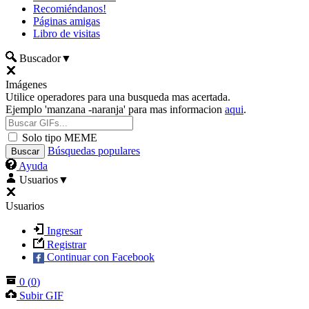
Recomiéndanos!
Páginas amigas
Libro de visitas
Buscador
▼
Imágenes
Utilice operadores para una busqueda mas acertada.
Ejemplo 'manzana -naranja' para mas informacion
aqui
.
Solo tipo MEME
Búsquedas populares
Ayuda
Usuarios
▼
Usuarios
Ingresar
Registrar
Continuar con Facebook
0
(
0
)
Subir GIF