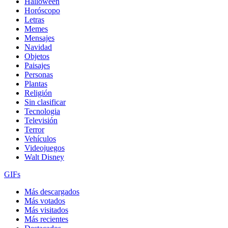
Halloween
Horóscopo
Letras
Memes
Mensajes
Navidad
Objetos
Paisajes
Personas
Plantas
Religión
Sin clasificar
Tecnologia
Televisión
Terror
Vehículos
Videojuegos
Walt Disney
GIFs
Más descargados
Más votados
Más visitados
Más recientes