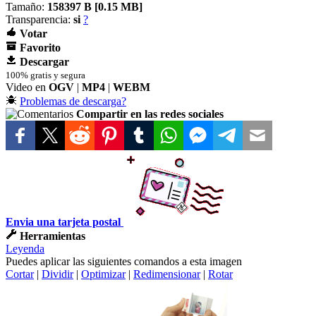
Tamaño:
158397 B [
0.15 MB]
Transparencia:
si
?
Votar
Favorito
Descargar
100% gratis y segura
Video en
OGV
|
MP4
|
WEBM
Problemas de descarga?
Compartir en las redes sociales
Envia una tarjeta postal
Herramientas
Leyenda
Puedes aplicar las siguientes comandos a esta imagen
Cortar
|
Dividir
|
Optimizar
|
Redimensionar
|
Rotar