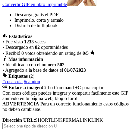
Convertir GIF en libro imprimible
Descarga gratis el PDF
Imprimelo, corta y armalo
Disfruta de tu flipbook
Estadísticas
• Fue visto
1233
veces
• Descargado en
82
oportunidades
• Recibió
0
votos obteniendo un rating de
0
/5
Mas información
• Identificada con el numero
502
• Agregado a la base de datos el
01/07/2023
Etiquetas
(2)
#coca cola
#camion
Enlace a imagen
Ctrl o Command +C para copiar
Con estos códigos puedes integrar y compartir fácilmente este GIF
animado en tu página web, blog o foro!
ADVERTENCIA
Para un correcto funcionamiento estos códigos
no deben cambiarse!
Dirección URL
:
SHORTLINK
PERMALINK
LINK