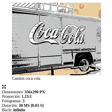
Camion coca cola
Dimensiones:
356x290 PX
Proporción:
1.23:1
Fotogramas:
3
Duración:
30 MS [
0.03 S]
Bucle:
infinito