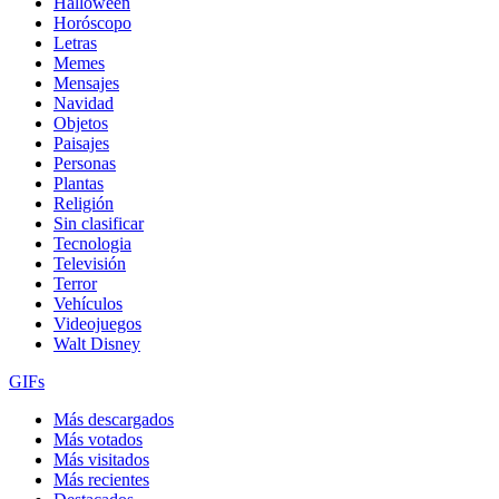
Halloween
Horóscopo
Letras
Memes
Mensajes
Navidad
Objetos
Paisajes
Personas
Plantas
Religión
Sin clasificar
Tecnologia
Televisión
Terror
Vehículos
Videojuegos
Walt Disney
GIFs
Más descargados
Más votados
Más visitados
Más recientes