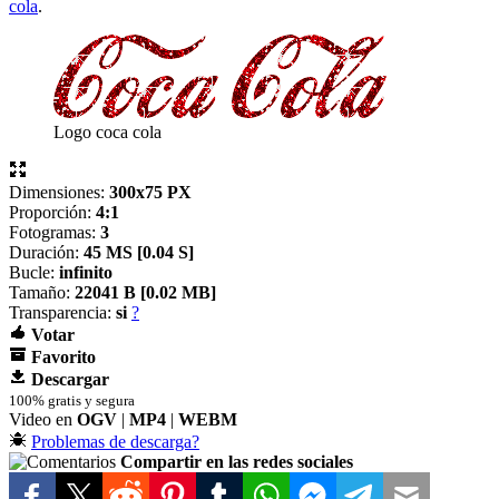
cola
.
Logo coca cola
Dimensiones:
300x75 PX
Proporción:
4:1
Fotogramas:
3
Duración:
45 MS [
0.04 S]
Bucle:
infinito
Tamaño:
22041 B [
0.02 MB]
Transparencia:
si
?
Votar
Favorito
Descargar
100% gratis y segura
Video en
OGV
|
MP4
|
WEBM
Problemas de descarga?
Compartir en las redes sociales