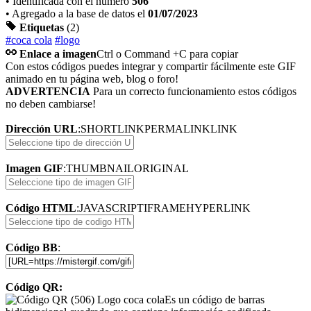
• Identificada con el numero
506
• Agregado a la base de datos el
01/07/2023
Etiquetas
(2)
#coca cola
#logo
Enlace a imagen
Ctrl o Command +C para copiar
Con estos códigos puedes integrar y compartir fácilmente este GIF
animado en tu página web, blog o foro!
ADVERTENCIA
Para un correcto funcionamiento estos códigos
no deben cambiarse!
Dirección URL
:
SHORTLINK
PERMALINK
LINK
Imagen GIF
:
THUMBNAIL
ORIGINAL
Código HTML
:
JAVASCRIPT
IFRAME
HYPERLINK
Código BB
:
Código QR:
Es un código de barras