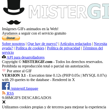
Imágenes GIFs animados en la Web!
Ayudanos a seguir con el servicio gratuito
Sobre nosotros
|
Que hay de nuevo?
|
Artículos redactados
|
Necesita
ayuda?
|
Política de cookies
|
Política de privacidad
|
Términos del
servicio
API para desarrolladores
Copyright ©
MISTERGIF.com
- Todos los derechos reservados.
Prohibida su reproducción total o parcial sin autorización.
Por amor al GIF
VERSION 3.1
- Execution time 0.12s (PHP 0.05s | MYSQL 0.07s)
with 29 queries to the database - Rendered in
X
/mistergif.fanpage
RSS
9.08M
GIFS DESCARGADOS
Utilizamos cookies propias y de terceros para mejorar la experiencia