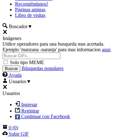
Recomiéndanos!
Páginas amigas
Libro de visitas
Buscador
▼
Imágenes
Utilice operadores para una busqueda mas acertada.
Ejemplo 'manzana -naranja' para mas informacion
aqui
.
Solo tipo MEME
Búsquedas populares
Ayuda
Usuarios
▼
Usuarios
Ingresar
Registrar
Continuar con Facebook
0
(
0
)
Subir GIF