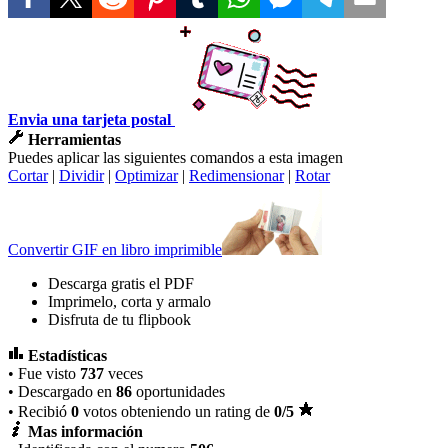
Envia una tarjeta postal
Herramientas
Puedes aplicar las siguientes comandos a esta imagen
Cortar
|
Dividir
|
Optimizar
|
Redimensionar
|
Rotar
Convertir GIF en libro imprimible
Descarga gratis el PDF
Imprimelo, corta y armalo
Disfruta de tu flipbook
Estadísticas
• Fue visto
737
veces
• Descargado en
86
oportunidades
• Recibió
0
votos obteniendo un rating de
0
/5
Mas información