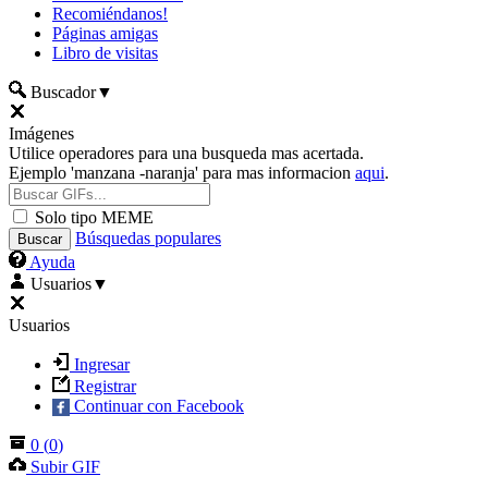
Recomiéndanos!
Páginas amigas
Libro de visitas
Buscador
▼
Imágenes
Utilice operadores para una busqueda mas acertada.
Ejemplo 'manzana -naranja' para mas informacion
aqui
.
Solo tipo MEME
Búsquedas populares
Ayuda
Usuarios
▼
Usuarios
Ingresar
Registrar
Continuar con Facebook
0
(
0
)
Subir GIF