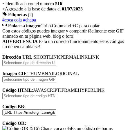
• Identificada con el numero
516
• Agregado a la base de datos el
01/07/2023
Etiquetas
(2)
#coca cola
#chapa
Enlace a imagen
Ctrl o Command +C para copiar
Con estos códigos puedes integrar y compartir fácilmente este GIF
animado en tu página web, blog o foro!
ADVERTENCIA
Para un correcto funcionamiento estos códigos
no deben cambiarse!
Dirección URL
:
SHORTLINK
PERMALINK
LINK
Imagen GIF
:
THUMBNAIL
ORIGINAL
Código HTML
:
JAVASCRIPT
IFRAME
HYPERLINK
Código BB
:
Código QR:
Es un código de barras