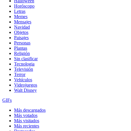
Halloween
Horóscopo
Letras
Memes
Mensajes
Navidad
Objetos
Paisajes
Personas
Plantas
Religión
Sin clasificar
Tecnologia
Televisión
Terror
Vehículos
Videojuegos
Walt Disney
GIFs
Más descargados
Más votados
Más visitados
Más recientes