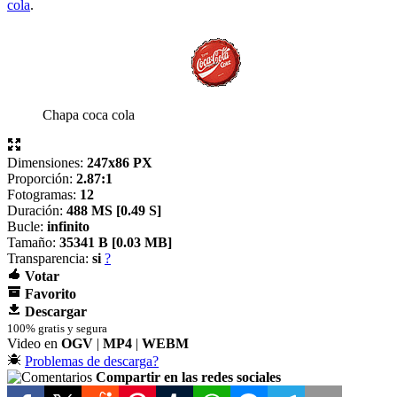
cola
.
Chapa coca cola
Dimensiones:
247x86 PX
Proporción:
2.87:1
Fotogramas:
12
Duración:
488 MS [
0.49 S]
Bucle:
infinito
Tamaño:
35341 B [
0.03 MB]
Transparencia:
si
?
Votar
Favorito
Descargar
100% gratis y segura
Video en
OGV
|
MP4
|
WEBM
Problemas de descarga?
Compartir en las redes sociales