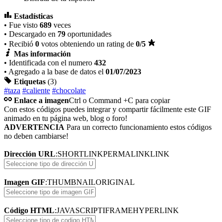
Estadísticas
• Fue visto
689
veces
• Descargado en
79
oportunidades
• Recibió
0
votos obteniendo un rating de
0
/5
Mas información
• Identificada con el numero
432
• Agregado a la base de datos el
01/07/2023
Etiquetas
(3)
#taza
#caliente
#chocolate
Enlace a imagen
Ctrl o Command +C para copiar
Con estos códigos puedes integrar y compartir fácilmente este GIF
animado en tu página web, blog o foro!
ADVERTENCIA
Para un correcto funcionamiento estos códigos
no deben cambiarse!
Dirección URL
:
SHORTLINK
PERMALINK
LINK
Imagen GIF
:
THUMBNAIL
ORIGINAL
Código HTML
:
JAVASCRIPT
IFRAME
HYPERLINK