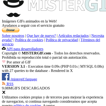
Imágenes GIFs animados en la Web!
Ayudanos a seguir con el servicio gratuito
Sobre nosotros
|
Que hay de nuevo?
|
Artículos redactados
|
Necesita
ayuda?
|
Política de cookies
|
Política de privacidad
|
Términos del
servicio
API para desarrolladores
Copyright ©
MISTERGIF.com
- Todos los derechos reservados.
Prohibida su reproducción total o parcial sin autorización.
Por amor al GIF
VERSION 3.1
- Execution time 0.09s (PHP 0.01s | MYSQL 0.08s)
with 27 queries to the database - Rendered in
X
/mistergif.fanpage
RSS
9.08M
GIFS DESCARGADOS
Utilizamos cookies propias y de terceros para mejorar la experiencia
de navegacion, si continua navegando consideramos que acepta
nuestra
pólitica de cookies
.
Aceptar