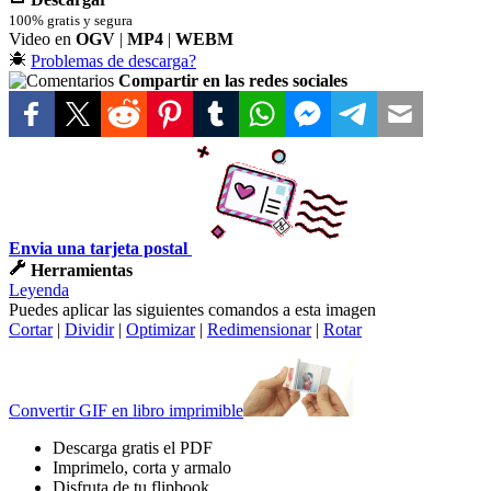
100% gratis y segura
Video en
OGV
|
MP4
|
WEBM
Problemas de descarga?
Compartir en las redes sociales
Envia una tarjeta postal
Herramientas
Leyenda
Puedes aplicar las siguientes comandos a esta imagen
Cortar
|
Dividir
|
Optimizar
|
Redimensionar
|
Rotar
Convertir GIF en libro imprimible
Descarga gratis el PDF
Imprimelo, corta y armalo
Disfruta de tu flipbook