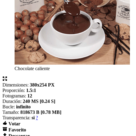
Chocolate caliente
Dimensiones:
380x254 PX
Proporción:
1.5:1
Fotogramas:
12
Duración:
240 MS [
0.24 S]
Bucle:
infinito
Tamaño:
818673 B [
0.78 MB]
Transparencia:
si
?
Votar
Favorito
Descargar