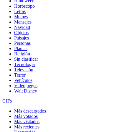
Halloween
Horóscopo
Letras
Memes
Mensajes
Navidad
Objetos
Paisajes
Personas
Plantas
Religión
Sin clasificar
Tecnologia
Televisión
Terror
Vehículos
Videojuegos
Walt Disney
GIFs
Más descargados
Más votados
Más visitados
Más recientes