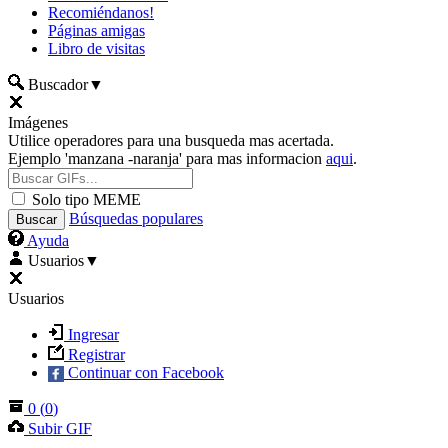
Recomiéndanos!
Páginas amigas
Libro de visitas
Buscador
▼
Imágenes
Utilice operadores para una busqueda mas acertada.
Ejemplo 'manzana -naranja' para mas informacion
aqui
.
Solo tipo MEME
Búsquedas populares
Ayuda
Usuarios
▼
Usuarios
Ingresar
Registrar
Continuar con Facebook
0
(
0
)
Subir GIF