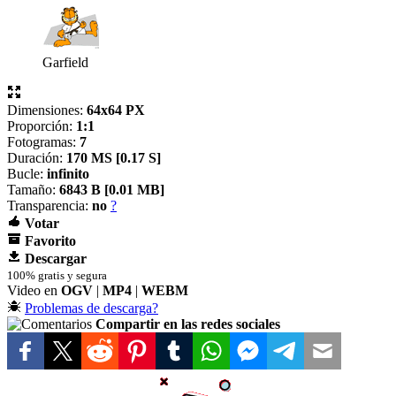
Garfield
Dimensiones:
64x64 PX
Proporción:
1:1
Fotogramas:
7
Duración:
170 MS [
0.17 S]
Bucle:
infinito
Tamaño:
6843 B [
0.01 MB]
Transparencia:
no
?
Votar
Favorito
Descargar
100% gratis y segura
Video en
OGV
|
MP4
|
WEBM
Problemas de descarga?
Compartir en las redes sociales