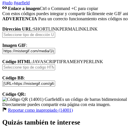
#judo
#garfield
Enlace a imagen
Ctrl o Command +C para copiar
Con estos códigos puedes integrar y compartir fácilmente este GIF an
ADVERTENCIA
Para un correcto funcionamiento estos códigos n
Dirección URL
:
SHORTLINK
PERMALINK
LINK
Imagen GIF
:
Código HTML
:
JAVASCRIPT
IFRAME
HYPERLINK
Código BB
:
Código QR:
Es un código de barras bidimensional
Directamente puedes compartir esta página con esta imagen.
Reportar como inapropiado (14001)
Quizás también te interese