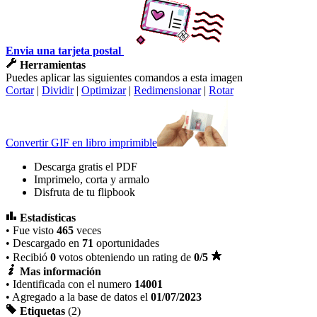
Envia una tarjeta postal
Herramientas
Puedes aplicar las siguientes comandos a esta imagen
Cortar
|
Dividir
|
Optimizar
|
Redimensionar
|
Rotar
Convertir GIF en libro imprimible
Descarga gratis el PDF
Imprimelo, corta y armalo
Disfruta de tu flipbook
Estadísticas
• Fue visto
465
veces
• Descargado en
71
oportunidades
• Recibió
0
votos obteniendo un rating de
0
/5
Mas información
• Identificada con el numero
14001
• Agregado a la base de datos el
01/07/2023
Etiquetas
(2)