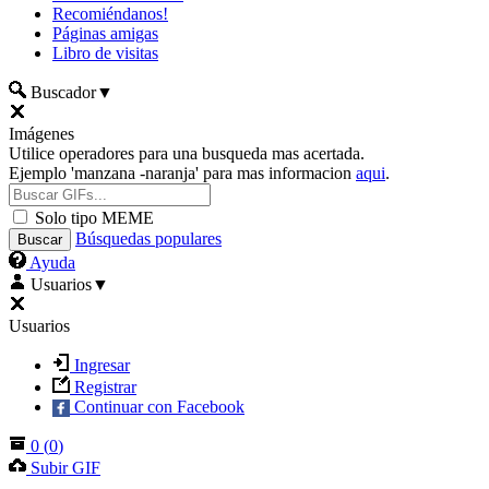
Recomiéndanos!
Páginas amigas
Libro de visitas
Buscador
▼
Imágenes
Utilice operadores para una busqueda mas acertada.
Ejemplo 'manzana -naranja' para mas informacion
aqui
.
Solo tipo MEME
Búsquedas populares
Ayuda
Usuarios
▼
Usuarios
Ingresar
Registrar
Continuar con Facebook
0
(
0
)
Subir GIF