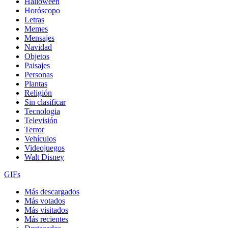
Halloween
Horóscopo
Letras
Memes
Mensajes
Navidad
Objetos
Paisajes
Personas
Plantas
Religión
Sin clasificar
Tecnologia
Televisión
Terror
Vehículos
Videojuegos
Walt Disney
GIFs
Más descargados
Más votados
Más visitados
Más recientes