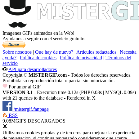
Imágenes GIFs animados en la Web!
Ayudanos a seguir con el servicio gratuito
Sobre nosotros
|
Que hay de nuevo?
|
Artículos redactados
|
Necesita
ayuda?
|
Política de cookies
|
Política de privacidad
|
Términos del
servicio
API para desarrolladores
Copyright ©
MISTERGIF.com
- Todos los derechos reservados.
Prohibida su reproducción total o parcial sin autorización.
Por amor al GIF
VERSION 3.1
- Execution time 0.12s (PHP 0.03s | MYSQL 0.09s)
with 21 queries to the database - Rendered in
X
/mistergif.fanpage
RSS
9.08M
GIFS DESCARGADOS
Utilizamos cookies propias y de terceros para mejorar la experiencia
de navegacion, si continua navegando consideramos que acepta