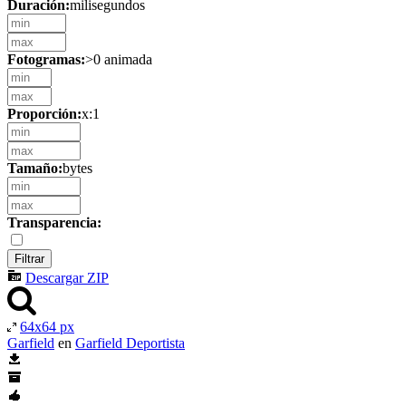
Duración:
milisegundos
Fotogramas:
>0 animada
Proporción:
x:1
Tamaño:
bytes
Transparencia:
Descargar ZIP
64x64 px
Garfield
en
Garfield Deportista