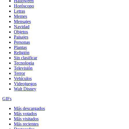
Halloween
Horóscopo
Letras
Memes
Mensajes
Navidad
Objetos
Paisajes
Personas
Plantas
Religión
Sin clasificar
Tecnologia
Televisión
Terror
Vehículos
Videojuegos
Walt Disney
GIFs
Más descargados
Más votados
Más visitados
Más recientes