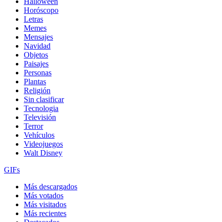
Halloween
Horóscopo
Letras
Memes
Mensajes
Navidad
Objetos
Paisajes
Personas
Plantas
Religión
Sin clasificar
Tecnologia
Televisión
Terror
Vehículos
Videojuegos
Walt Disney
GIFs
Más descargados
Más votados
Más visitados
Más recientes