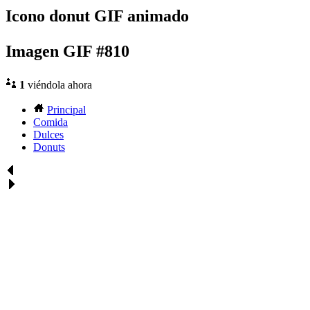
Icono donut GIF animado
Imagen GIF #810
1
viéndola ahora
Principal
Comida
Dulces
Donuts