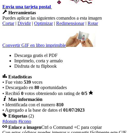
Envia una tarjeta postal
Herramientas
Puedes aplicar las siguientes comandos a esta imagen
Cortar
|
Dividir
|
Optimizar
|
Redimensionar
|
Rotar
Convertir GIF en libro imprimible
Descarga gratis el PDF
Imprimelo, corta y armalo
Disfruta de tu flipbook
Estadísticas
• Fue visto
539
veces
• Descargado en
80
oportunidades
• Recibió
0
votos obteniendo un rating de
0
/5
Mas información
• Identificada con el numero
810
• Agregado a la base de datos el
01/07/2023
Etiquetas
(2)
#donuts
#icono
Enlace a imagen
Ctrl o Command +C para copiar
Con estos códigos puedes integrar y compartir fácilmente este GIF