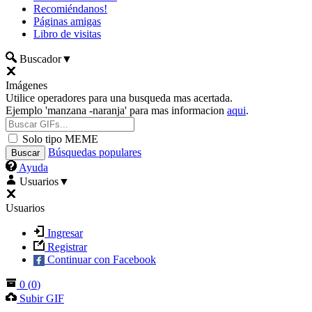
Recomiéndanos!
Páginas amigas
Libro de visitas
Buscador
▼
Imágenes
Utilice operadores para una busqueda mas acertada.
Ejemplo 'manzana -naranja' para mas informacion
aqui
.
Solo tipo MEME
Búsquedas populares
Ayuda
Usuarios
▼
Usuarios
Ingresar
Registrar
Continuar con Facebook
0
(
0
)
Subir GIF