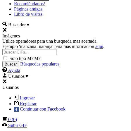
Recomiéndanos!
Páginas amigas
Libro de visitas
Buscador
▼
Imágenes
Utilice operadores para una busqueda mas acertada.
Ejemplo 'manzana -naranja' para mas informacion
aqui
.
Solo tipo MEME
Búsquedas populares
Ayuda
Usuarios
▼
Usuarios
Ingresar
Registrar
Continuar con Facebook
0
(
0
)
Subir GIF