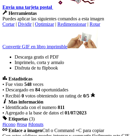
Envia una tarjeta postal
Herramientas
Puedes aplicar las siguientes comandos a esta imagen
Cortar
|
Dividir
|
Optimizar
|
Redimensionar
|
Rotar
Convertir GIF en libro imprimible
Descarga gratis el PDF
Imprimelo, corta y armalo
Disfruta de tu flipbook
Estadísticas
• Fue visto
548
veces
• Descargado en
84
oportunidades
• Recibió
0
votos obteniendo un rating de
0
/5
Mas información
• Identificada con el numero
811
• Agregado a la base de datos el
01/07/2023
Etiquetas
(3)
#icono
#rosa
#donuts
Enlace a imagen
Ctrl o Command +C para copiar
Con estos códigos puedes integrar y compartir fácilmente este GIF