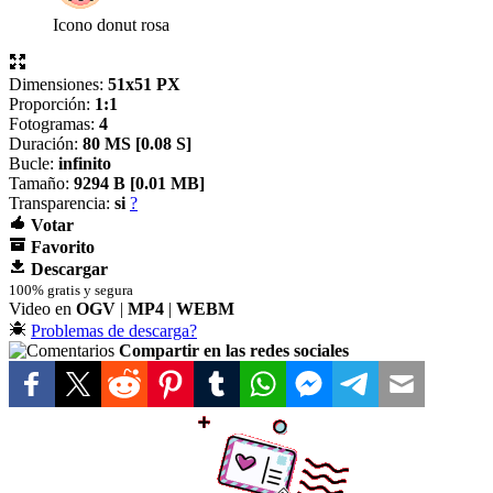
Icono donut rosa
Dimensiones:
51x51 PX
Proporción:
1:1
Fotogramas:
4
Duración:
80 MS [
0.08 S]
Bucle:
infinito
Tamaño:
9294 B [
0.01 MB]
Transparencia:
si
?
Votar
Favorito
Descargar
100% gratis y segura
Video en
OGV
|
MP4
|
WEBM
Problemas de descarga?
Compartir en las redes sociales