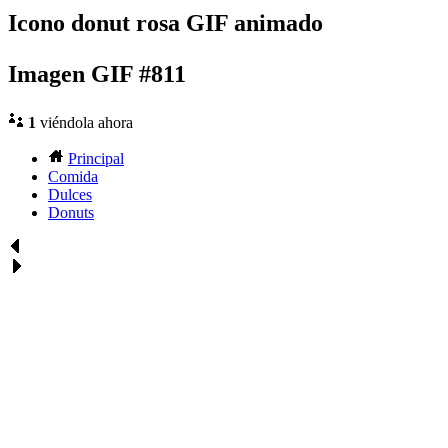
Icono donut rosa GIF animado
Imagen GIF #811
1
viéndola ahora
Principal
Comida
Dulces
Donuts