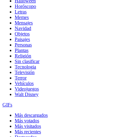
Halloween
Horóscopo
Letras
Memes
Mensajes
Navidad
Objetos
Paisajes
Personas
Plantas
Religión
Sin clasificar
Tecnologia
Televisión
Terror
Vehículos
Videojuegos
Walt Disney
GIFs
Más descargados
Más votados
Más visitados
Más recientes