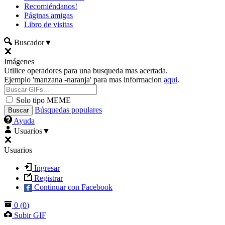
Recomiéndanos!
Páginas amigas
Libro de visitas
Buscador
▼
Imágenes
Utilice operadores para una busqueda mas acertada.
Ejemplo 'manzana -naranja' para mas informacion
aqui
.
Solo tipo MEME
Búsquedas populares
Ayuda
Usuarios
▼
Usuarios
Ingresar
Registrar
Continuar con Facebook
0
(
0
)
Subir GIF