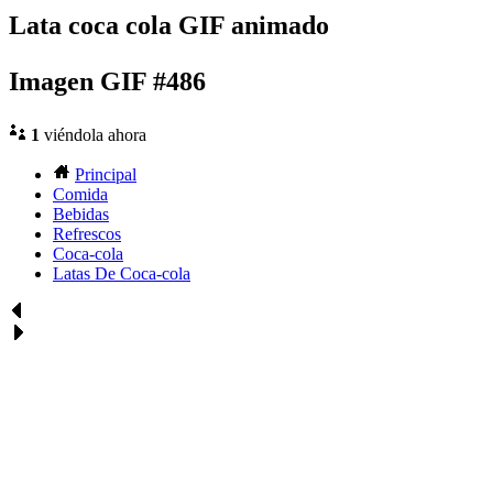
Lata coca cola GIF animado
Imagen GIF #486
1
viéndola ahora
Principal
Comida
Bebidas
Refrescos
Coca-cola
Latas De Coca-cola