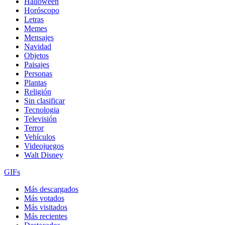
Halloween
Horóscopo
Letras
Memes
Mensajes
Navidad
Objetos
Paisajes
Personas
Plantas
Religión
Sin clasificar
Tecnologia
Televisión
Terror
Vehículos
Videojuegos
Walt Disney
GIFs
Más descargados
Más votados
Más visitados
Más recientes