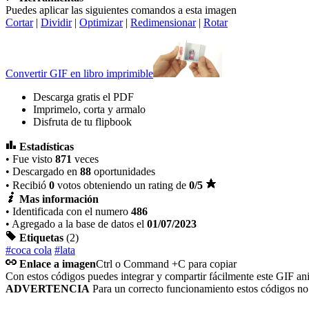
Puedes aplicar las siguientes comandos a esta imagen
Cortar
|
Dividir
|
Optimizar
|
Redimensionar
|
Rotar
Convertir GIF en libro imprimible
Descarga gratis el PDF
Imprimelo, corta y armalo
Disfruta de tu flipbook
Estadísticas
• Fue visto
871
veces
• Descargado en
88
oportunidades
• Recibió
0
votos obteniendo un rating de
0
/5
Mas información
• Identificada con el numero
486
• Agregado a la base de datos el
01/07/2023
Etiquetas
(2)
#coca cola
#lata
Enlace a imagen
Ctrl o Command +C para copiar
Con estos códigos puedes integrar y compartir fácilmente este GIF an
ADVERTENCIA
Para un correcto funcionamiento estos códigos n