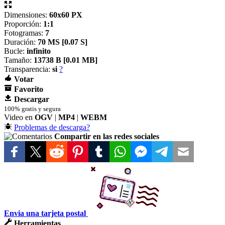
Dimensiones:
60x60 PX
Proporción:
1:1
Fotogramas:
7
Duración:
70 MS [
0.07 S]
Bucle:
infinito
Tamaño:
13738 B [
0.01 MB]
Transparencia:
si
?
Votar
Favorito
Descargar
100% gratis y segura
Video en
OGV
|
MP4
|
WEBM
Problemas de descarga?
Compartir en las redes sociales
Envia una tarjeta postal
Herramientas