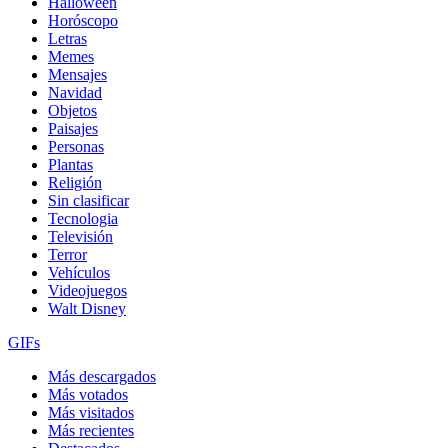
Halloween
Horóscopo
Letras
Memes
Mensajes
Navidad
Objetos
Paisajes
Personas
Plantas
Religión
Sin clasificar
Tecnologia
Televisión
Terror
Vehículos
Videojuegos
Walt Disney
GIFs
Más descargados
Más votados
Más visitados
Más recientes