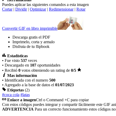
Puedes aplicar las siguientes comandos a esta imagen
Cortar
|
Dividir
|
Optimizar
|
Redimensionar
|
Rotar
Convertir GIF en libro imprimible
Descarga gratis el PDF
Imprimelo, corta y armalo
Disfruta de tu flipbook
Estadísticas
• Fue visto
537
veces
• Descargado en
107
oportunidades
• Recibió
0
votos obteniendo un rating de
0
/5
Mas información
• Identificada con el numero
500
• Agregado a la base de datos el
01/07/2023
Etiquetas
(2)
#coca cola
#latas
Enlace a imagen
Ctrl o Command +C para copiar
Con estos códigos puedes integrar y compartir fácilmente este GIF an
ADVERTENCIA
Para un correcto funcionamiento estos códigos n