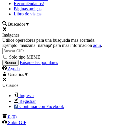
Recomiéndanos!
Páginas amigas
Libro de visitas
Buscador
▼
Imágenes
Utilice operadores para una busqueda mas acertada.
Ejemplo 'manzana -naranja' para mas informacion
aqui
.
Solo tipo MEME
Búsquedas populares
Ayuda
Usuarios
▼
Usuarios
Ingresar
Registrar
Continuar con Facebook
0
(
0
)
Subir GIF