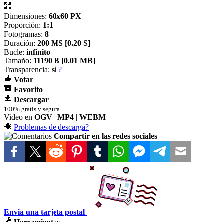
Dimensiones:
60x60 PX
Proporción:
1:1
Fotogramas:
8
Duración:
200 MS [
0.20 S]
Bucle:
infinito
Tamaño:
11190 B [
0.01 MB]
Transparencia:
si
?
Votar
Favorito
Descargar
100% gratis y segura
Video en
OGV
|
MP4
|
WEBM
Problemas de descarga?
Compartir en las redes sociales
Envia una tarjeta postal
Herramientas