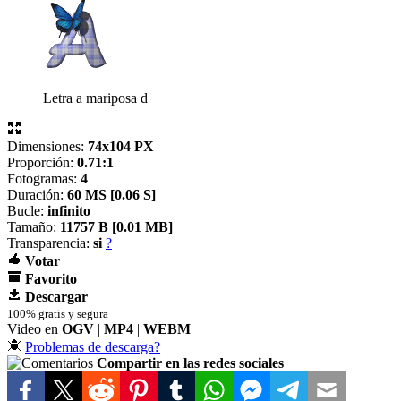
Letra a mariposa d
Dimensiones:
74x104 PX
Proporción:
0.71:1
Fotogramas:
4
Duración:
60 MS [
0.06 S]
Bucle:
infinito
Tamaño:
11757 B [
0.01 MB]
Transparencia:
si
?
Votar
Favorito
Descargar
100% gratis y segura
Video en
OGV
|
MP4
|
WEBM
Problemas de descarga?
Compartir en las redes sociales