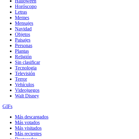
Halloween
Horóscopo
Letras
Memes
Mensajes
Navidad
Objetos
Paisajes
Personas
Plantas
Religión
Sin clasificar
Tecnologia
Televisión
Terror
Vehículos
Videojuegos
Walt Disney
GIFs
Más descargados
Más votados
Más visitados
Más recientes