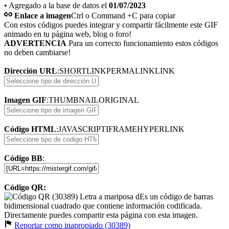
• Agregado a la base de datos el
01/07/2023
Enlace a imagen
Ctrl o Command +C para copiar
Con estos códigos puedes integrar y compartir fácilmente este GIF
animado en tu página web, blog o foro!
ADVERTENCIA
Para un correcto funcionamiento estos códigos
no deben cambiarse!
Dirección URL
:
SHORTLINK
PERMALINK
LINK
Imagen GIF
:
THUMBNAIL
ORIGINAL
Código HTML
:
JAVASCRIPT
IFRAME
HYPERLINK
Código BB
:
Código QR:
Es un código de barras
bidimensional cuadrado que contiene información codificada.
Directamente puedes compartir esta página con esta imagen.
Reportar como inapropiado (30389)