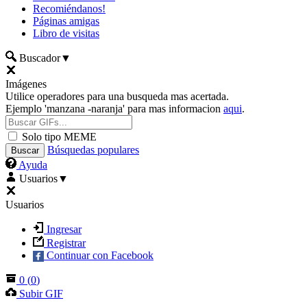
Recomiéndanos!
Páginas amigas
Libro de visitas
Buscador
▼
Imágenes
Utilice operadores para una busqueda mas acertada.
Ejemplo 'manzana -naranja' para mas informacion
aqui
.
Solo tipo MEME
Búsquedas populares
Ayuda
Usuarios
▼
Usuarios
Ingresar
Registrar
Continuar con Facebook
0
(
0
)
Subir GIF