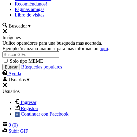
Recomiéndanos!
Páginas amigas
Libro de visitas
Buscador
▼
Imágenes
Utilice operadores para una busqueda mas acertada.
Ejemplo 'manzana -naranja' para mas informacion
aqui
.
Solo tipo MEME
Búsquedas populares
Ayuda
Usuarios
▼
Usuarios
Ingresar
Registrar
Continuar con Facebook
0
(
0
)
Subir GIF