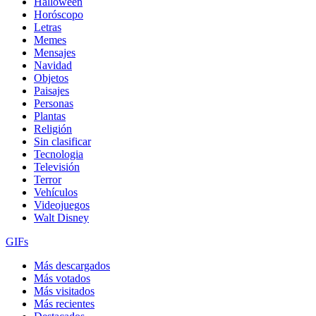
Halloween
Horóscopo
Letras
Memes
Mensajes
Navidad
Objetos
Paisajes
Personas
Plantas
Religión
Sin clasificar
Tecnologia
Televisión
Terror
Vehículos
Videojuegos
Walt Disney
GIFs
Más descargados
Más votados
Más visitados
Más recientes