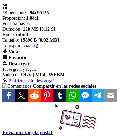
Dimensiones:
94x90 PX
Proporción:
1.04:1
Fotogramas:
6
Duración:
120 MS [
0.12 S]
Bucle:
infinito
Tamaño:
15890 B [
0.02 MB]
Transparencia:
si
?
Votar
Favorito
Descargar
100% gratis y segura
Video en
OGV
|
MP4
|
WEBM
Problemas de descarga?
Compartir en las redes sociales
Envia una tarjeta postal