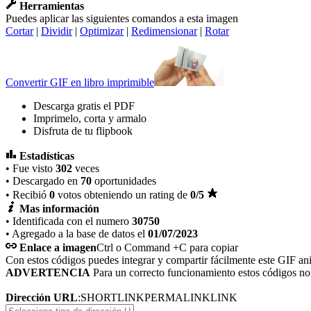
Herramientas
Puedes aplicar las siguientes comandos a esta imagen
Cortar
|
Dividir
|
Optimizar
|
Redimensionar
|
Rotar
Convertir GIF en libro imprimible
Descarga gratis el PDF
Imprimelo, corta y armalo
Disfruta de tu flipbook
Estadísticas
• Fue visto
302
veces
• Descargado en
70
oportunidades
• Recibió
0
votos obteniendo un rating de
0
/5
Mas información
• Identificada con el numero
30750
• Agregado a la base de datos el
01/07/2023
Enlace a imagen
Ctrl o Command +C para copiar
Con estos códigos puedes integrar y compartir fácilmente este GIF an
ADVERTENCIA
Para un correcto funcionamiento estos códigos n
Dirección URL
:
SHORTLINK
PERMALINK
LINK