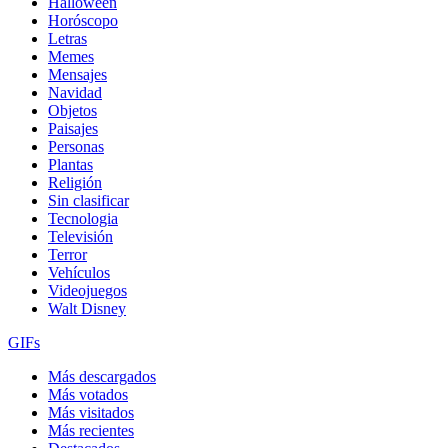
Halloween
Horóscopo
Letras
Memes
Mensajes
Navidad
Objetos
Paisajes
Personas
Plantas
Religión
Sin clasificar
Tecnologia
Televisión
Terror
Vehículos
Videojuegos
Walt Disney
GIFs
Más descargados
Más votados
Más visitados
Más recientes