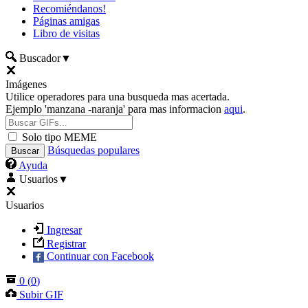
Recomiéndanos!
Páginas amigas
Libro de visitas
Buscador
▼
Imágenes
Utilice operadores para una busqueda mas acertada.
Ejemplo 'manzana -naranja' para mas informacion
aqui
.
Solo tipo MEME
Búsquedas populares
Ayuda
Usuarios
▼
Usuarios
Ingresar
Registrar
Continuar con Facebook
0
(
0
)
Subir GIF