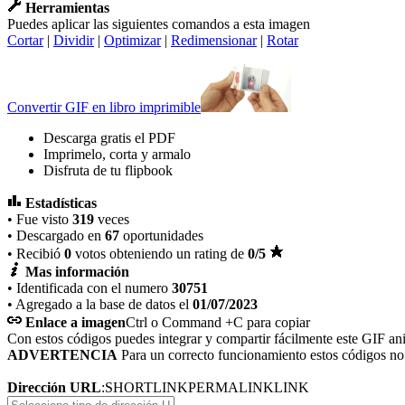
Herramientas
Puedes aplicar las siguientes comandos a esta imagen
Cortar
|
Dividir
|
Optimizar
|
Redimensionar
|
Rotar
Convertir GIF en libro imprimible
Descarga gratis el PDF
Imprimelo, corta y armalo
Disfruta de tu flipbook
Estadísticas
• Fue visto
319
veces
• Descargado en
67
oportunidades
• Recibió
0
votos obteniendo un rating de
0
/5
Mas información
• Identificada con el numero
30751
• Agregado a la base de datos el
01/07/2023
Enlace a imagen
Ctrl o Command +C para copiar
Con estos códigos puedes integrar y compartir fácilmente este GIF an
ADVERTENCIA
Para un correcto funcionamiento estos códigos n
Dirección URL
:
SHORTLINK
PERMALINK
LINK