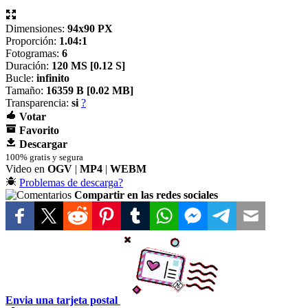
Dimensiones:
94x90 PX
Proporción:
1.04:1
Fotogramas:
6
Duración:
120 MS [
0.12 S]
Bucle:
infinito
Tamaño:
16359 B [
0.02 MB]
Transparencia:
si
?
Votar
Favorito
Descargar
100% gratis y segura
Video en
OGV
|
MP4
|
WEBM
Problemas de descarga?
Compartir en las redes sociales
Envia una tarjeta postal