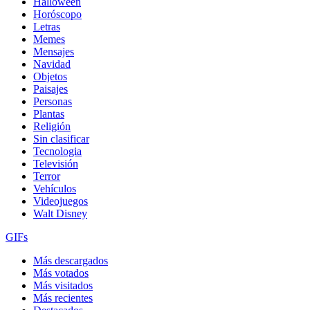
Halloween
Horóscopo
Letras
Memes
Mensajes
Navidad
Objetos
Paisajes
Personas
Plantas
Religión
Sin clasificar
Tecnologia
Televisión
Terror
Vehículos
Videojuegos
Walt Disney
GIFs
Más descargados
Más votados
Más visitados
Más recientes