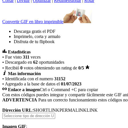
Cortar
|
Dividir
|
Optimizar
|
Redimensionar
|
Rotar
Convertir GIF en libro imprimible
Descarga gratis el PDF
Imprimelo, corta y armalo
Disfruta de tu flipbook
Estadísticas
• Fue visto
311
veces
• Descargado en
62
oportunidades
• Recibió
0
votos obteniendo un rating de
0
/5
Mas información
• Identificada con el numero
31152
• Agregado a la base de datos el
01/07/2023
Enlace a imagen
Ctrl o Command +C para copiar
Con estos códigos puedes integrar y compartir fácilmente este GIF an
ADVERTENCIA
Para un correcto funcionamiento estos códigos n
Dirección URL
:
SHORTLINK
PERMALINK
LINK
Imagen GIF
: