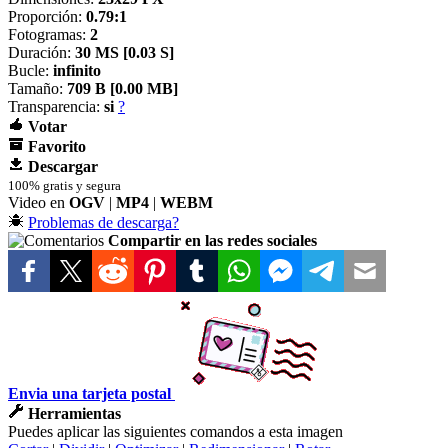
Proporción:
0.79:1
Fotogramas:
2
Duración:
30 MS [
0.03 S]
Bucle:
infinito
Tamaño:
709 B [
0.00 MB]
Transparencia:
si
?
Votar
Favorito
Descargar
100% gratis y segura
Video en
OGV
|
MP4
|
WEBM
Problemas de descarga?
Compartir en las redes sociales
Envia una tarjeta postal
Herramientas
Puedes aplicar las siguientes comandos a esta imagen