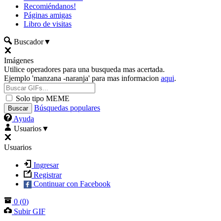
Recomiéndanos!
Páginas amigas
Libro de visitas
Buscador
▼
Imágenes
Utilice operadores para una busqueda mas acertada.
Ejemplo 'manzana -naranja' para mas informacion
aqui
.
Solo tipo MEME
Búsquedas populares
Ayuda
Usuarios
▼
Usuarios
Ingresar
Registrar
Continuar con Facebook
0
(
0
)
Subir GIF