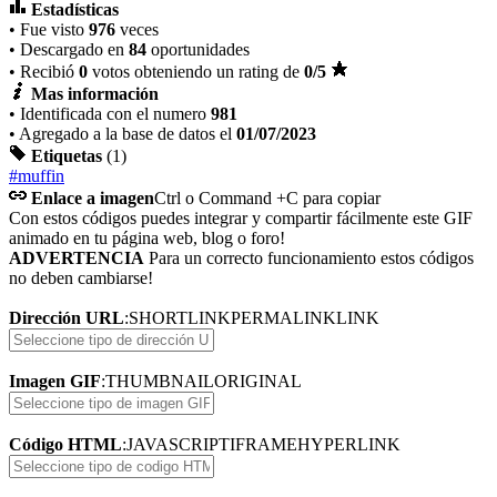
Estadísticas
• Fue visto
976
veces
• Descargado en
84
oportunidades
• Recibió
0
votos obteniendo un rating de
0
/5
Mas información
• Identificada con el numero
981
• Agregado a la base de datos el
01/07/2023
Etiquetas
(1)
#muffin
Enlace a imagen
Ctrl o Command +C para copiar
Con estos códigos puedes integrar y compartir fácilmente este GIF
animado en tu página web, blog o foro!
ADVERTENCIA
Para un correcto funcionamiento estos códigos
no deben cambiarse!
Dirección URL
:
SHORTLINK
PERMALINK
LINK
Imagen GIF
:
THUMBNAIL
ORIGINAL
Código HTML
:
JAVASCRIPT
IFRAME
HYPERLINK