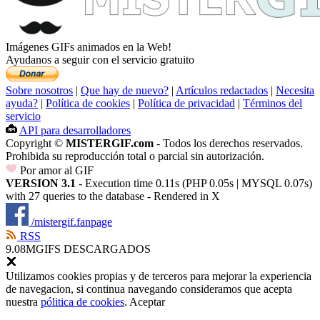
Imágenes GIFs animados en la Web!
Ayudanos a seguir con el servicio gratuito
Sobre nosotros
|
Que hay de nuevo?
|
Artículos redactados
|
Necesita
ayuda?
|
Política de cookies
|
Política de privacidad
|
Términos del
servicio
API para desarrolladores
Copyright ©
MISTERGIF.com
- Todos los derechos reservados.
Prohibida su reproducción total o parcial sin autorización.
Por amor al GIF
VERSION 3.1
- Execution time 0.11s (PHP 0.05s | MYSQL 0.07s)
with 27 queries to the database - Rendered in
X
/mistergif.fanpage
RSS
9.08M
GIFS DESCARGADOS
Utilizamos cookies propias y de terceros para mejorar la experiencia
de navegacion, si continua navegando consideramos que acepta
nuestra
pólitica de cookies
.
Aceptar