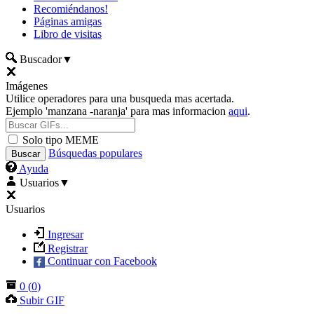
Recomiéndanos!
Páginas amigas
Libro de visitas
Buscador
▼
Imágenes
Utilice operadores para una busqueda mas acertada.
Ejemplo 'manzana -naranja' para mas informacion
aqui
.
Solo tipo MEME
Búsquedas populares
Ayuda
Usuarios
▼
Usuarios
Ingresar
Registrar
Continuar con Facebook
0
(
0
)
Subir GIF