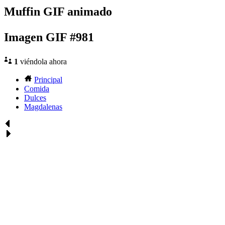
Muffin GIF animado
Imagen GIF #981
1
viéndola ahora
Principal
Comida
Dulces
Magdalenas