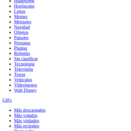
Halloween
Horóscopo
Letras
Memes
Mensajes
Navidad
Objetos
Paisajes
Personas
Plantas
Religión
Sin clasificar
Tecnologia
Televisión
Terror
Vehículos
Videojuegos
Walt Disney
GIFs
Más descargados
Más votados
Más visitados
Más recientes