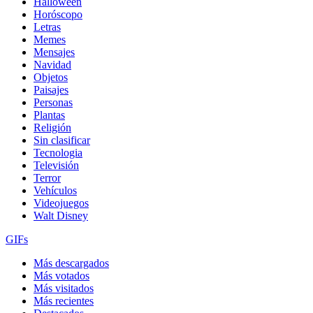
Halloween
Horóscopo
Letras
Memes
Mensajes
Navidad
Objetos
Paisajes
Personas
Plantas
Religión
Sin clasificar
Tecnologia
Televisión
Terror
Vehículos
Videojuegos
Walt Disney
GIFs
Más descargados
Más votados
Más visitados
Más recientes