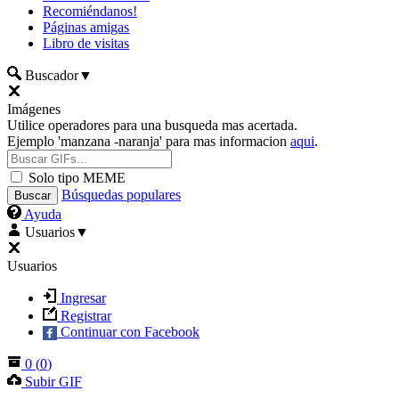
Recomiéndanos!
Páginas amigas
Libro de visitas
Buscador
▼
Imágenes
Utilice operadores para una busqueda mas acertada.
Ejemplo 'manzana -naranja' para mas informacion
aqui
.
Solo tipo MEME
Búsquedas populares
Ayuda
Usuarios
▼
Usuarios
Ingresar
Registrar
Continuar con Facebook
0
(
0
)
Subir GIF