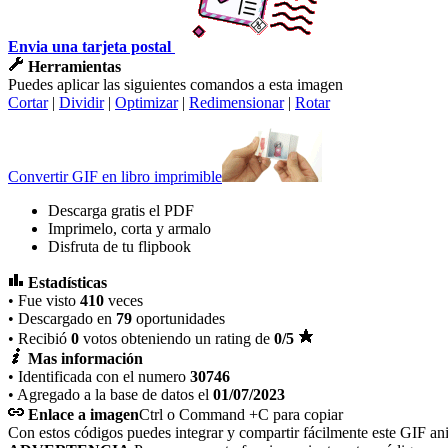
Envia una tarjeta postal
Herramientas
Puedes aplicar las siguientes comandos a esta imagen
Cortar
|
Dividir
|
Optimizar
|
Redimensionar
|
Rotar
Convertir GIF en libro imprimible
Descarga gratis el PDF
Imprimelo, corta y armalo
Disfruta de tu flipbook
Estadísticas
• Fue visto
410
veces
• Descargado en
79
oportunidades
• Recibió
0
votos obteniendo un rating de
0
/5
Mas información
• Identificada con el numero
30746
• Agregado a la base de datos el
01/07/2023
Enlace a imagen
Ctrl o Command +C para copiar
Con estos códigos puedes integrar y compartir fácilmente este GIF an