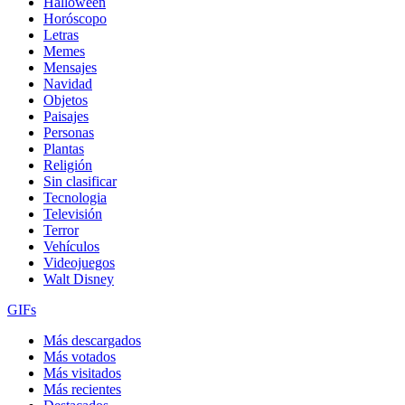
Halloween
Horóscopo
Letras
Memes
Mensajes
Navidad
Objetos
Paisajes
Personas
Plantas
Religión
Sin clasificar
Tecnologia
Televisión
Terror
Vehículos
Videojuegos
Walt Disney
GIFs
Más descargados
Más votados
Más visitados
Más recientes