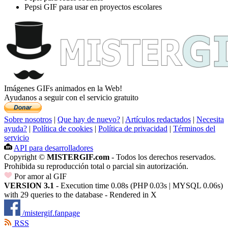
Pepsi GIF para usar en proyectos escolares
Imágenes GIFs animados en la Web!
Ayudanos a seguir con el servicio gratuito
Sobre nosotros
|
Que hay de nuevo?
|
Artículos redactados
|
Necesita
ayuda?
|
Política de cookies
|
Política de privacidad
|
Términos del
servicio
API para desarrolladores
Copyright ©
MISTERGIF.com
- Todos los derechos reservados.
Prohibida su reproducción total o parcial sin autorización.
Por amor al GIF
VERSION 3.1
- Execution time 0.08s (PHP 0.03s | MYSQL 0.06s)
with 29 queries to the database - Rendered in
X
/mistergif.fanpage
RSS