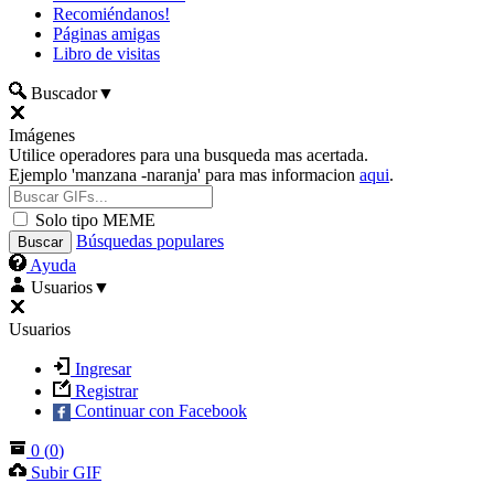
Recomiéndanos!
Páginas amigas
Libro de visitas
Buscador
▼
Imágenes
Utilice operadores para una busqueda mas acertada.
Ejemplo 'manzana -naranja' para mas informacion
aqui
.
Solo tipo MEME
Búsquedas populares
Ayuda
Usuarios
▼
Usuarios
Ingresar
Registrar
Continuar con Facebook
0
(
0
)
Subir GIF