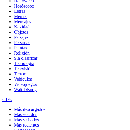
Halloween
Horóscopo
Letras
Memes
Mensajes
Navidad
Objetos
Paisajes
Personas
Plantas
Religión
Sin clasificar
Tecnologia
Televisión
Terror
Vehículos
Videojuegos
Walt Disney
GIFs
Más descargados
Más votados
Más visitados
Más recientes