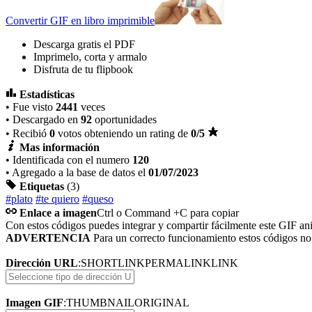
Convertir GIF en libro imprimible
Descarga gratis el PDF
Imprimelo, corta y armalo
Disfruta de tu flipbook
Estadísticas
• Fue visto
2441
veces
• Descargado en
92
oportunidades
• Recibió
0
votos obteniendo un rating de
0
/5
Mas información
• Identificada con el numero
120
• Agregado a la base de datos el
01/07/2023
Etiquetas
(3)
#plato
#te quiero
#queso
Enlace a imagen
Ctrl o Command +C para copiar
Con estos códigos puedes integrar y compartir fácilmente este GIF an
ADVERTENCIA
Para un correcto funcionamiento estos códigos n
Dirección URL
:
SHORTLINK
PERMALINK
LINK
Imagen GIF
:
THUMBNAIL
ORIGINAL