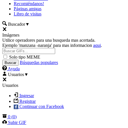
Recomiéndanos!
Páginas amigas
Libro de visitas
Buscador
▼
Imágenes
Utilice operadores para una busqueda mas acertada.
Ejemplo 'manzana -naranja' para mas informacion
aqui
.
Solo tipo MEME
Búsquedas populares
Ayuda
Usuarios
▼
Usuarios
Ingresar
Registrar
Continuar con Facebook
0
(
0
)
Subir GIF