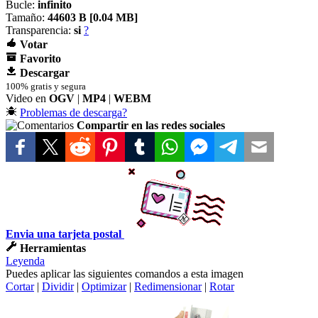
Bucle:
infinito
Tamaño:
44603 B [
0.04 MB]
Transparencia:
si
?
Votar
Favorito
Descargar
100% gratis y segura
Video en
OGV
|
MP4
|
WEBM
Problemas de descarga?
Compartir en las redes sociales
Envia una tarjeta postal
Herramientas
Leyenda
Puedes aplicar las siguientes comandos a esta imagen
Cortar
|
Dividir
|
Optimizar
|
Redimensionar
|
Rotar