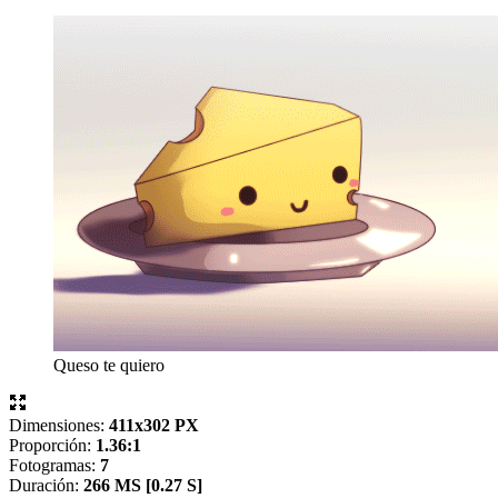
Queso te quiero
Dimensiones:
411x302 PX
Proporción:
1.36:1
Fotogramas:
7
Duración:
266 MS [
0.27 S]