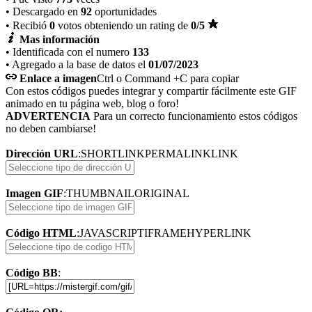
• Descargado en
92
oportunidades
• Recibió
0
votos obteniendo un rating de
0
/5
Mas información
• Identificada con el numero
133
• Agregado a la base de datos el
01/07/2023
Enlace a imagen
Ctrl o Command +C para copiar
Con estos códigos puedes integrar y compartir fácilmente este GIF
animado en tu página web, blog o foro!
ADVERTENCIA
Para un correcto funcionamiento estos códigos
no deben cambiarse!
Dirección URL
:
SHORTLINK
PERMALINK
LINK
Imagen GIF
:
THUMBNAIL
ORIGINAL
Código HTML
:
JAVASCRIPT
IFRAME
HYPERLINK
Código BB
: