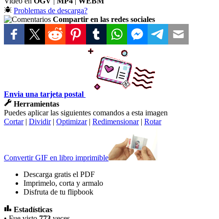
Video en
OGV
|
MP4
|
WEBM
Problemas de descarga?
Compartir en las redes sociales
Envia una tarjeta postal
Herramientas
Puedes aplicar las siguientes comandos a esta imagen
Cortar
|
Dividir
|
Optimizar
|
Redimensionar
|
Rotar
Convertir GIF en libro imprimible
Descarga gratis el PDF
Imprimelo, corta y armalo
Disfruta de tu flipbook
Estadísticas
• Fue visto
773
veces