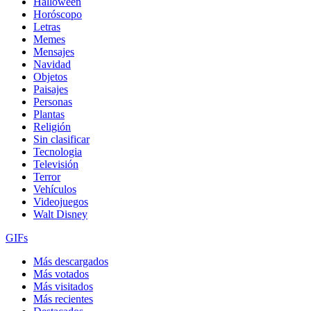
Halloween
Horóscopo
Letras
Memes
Mensajes
Navidad
Objetos
Paisajes
Personas
Plantas
Religión
Sin clasificar
Tecnologia
Televisión
Terror
Vehículos
Videojuegos
Walt Disney
GIFs
Más descargados
Más votados
Más visitados
Más recientes