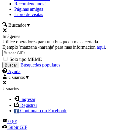
Recomiéndanos!
Páginas amigas
Libro de visitas
Buscador
▼
Imágenes
Utilice operadores para una busqueda mas acertada.
Ejemplo 'manzana -naranja' para mas informacion
aqui
.
Solo tipo MEME
Búsquedas populares
Ayuda
Usuarios
▼
Usuarios
Ingresar
Registrar
Continuar con Facebook
0
(
0
)
Subir GIF