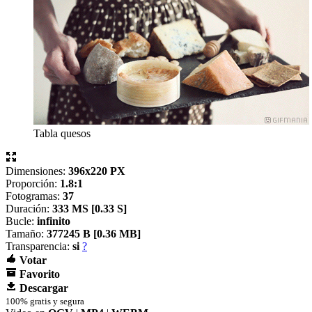
Tabla quesos
Dimensiones:
396x220 PX
Proporción:
1.8:1
Fotogramas:
37
Duración:
333 MS [
0.33 S]
Bucle:
infinito
Tamaño:
377245 B [
0.36 MB]
Transparencia:
si
?
Votar
Favorito
Descargar
100% gratis y segura