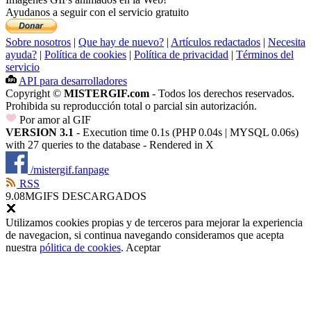
Ayudanos a seguir con el servicio gratuito
Sobre nosotros
|
Que hay de nuevo?
|
Artículos redactados
|
Necesita
ayuda?
|
Política de cookies
|
Política de privacidad
|
Términos del
servicio
API para desarrolladores
Copyright ©
MISTERGIF.com
- Todos los derechos reservados.
Prohibida su reproducción total o parcial sin autorización.
Por amor al GIF
VERSION 3.1
- Execution time 0.1s (PHP 0.04s | MYSQL 0.06s)
with 27 queries to the database - Rendered in
X
/mistergif.fanpage
RSS
9.08M
GIFS DESCARGADOS
Utilizamos cookies propias y de terceros para mejorar la experiencia
de navegacion, si continua navegando consideramos que acepta
nuestra
pólitica de cookies
.
Aceptar