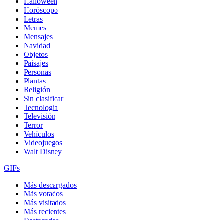
Halloween
Horóscopo
Letras
Memes
Mensajes
Navidad
Objetos
Paisajes
Personas
Plantas
Religión
Sin clasificar
Tecnologia
Televisión
Terror
Vehículos
Videojuegos
Walt Disney
GIFs
Más descargados
Más votados
Más visitados
Más recientes