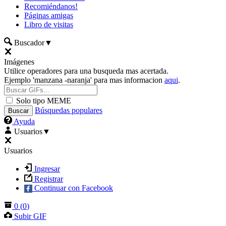
Recomiéndanos!
Páginas amigas
Libro de visitas
Buscador
▼
Imágenes
Utilice operadores para una busqueda mas acertada.
Ejemplo 'manzana -naranja' para mas informacion
aqui
.
Solo tipo MEME
Búsquedas populares
Ayuda
Usuarios
▼
Usuarios
Ingresar
Registrar
Continuar con Facebook
0
(
0
)
Subir GIF