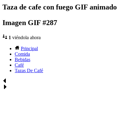
Taza de cafe con fuego GIF animado
Imagen GIF #287
1
viéndola ahora
Principal
Comida
Bebidas
Café
Tazas De Café