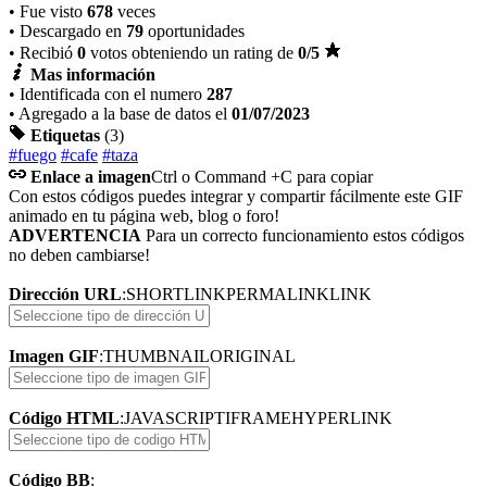
• Fue visto
678
veces
• Descargado en
79
oportunidades
• Recibió
0
votos obteniendo un rating de
0
/5
Mas información
• Identificada con el numero
287
• Agregado a la base de datos el
01/07/2023
Etiquetas
(3)
#fuego
#cafe
#taza
Enlace a imagen
Ctrl o Command +C para copiar
Con estos códigos puedes integrar y compartir fácilmente este GIF
animado en tu página web, blog o foro!
ADVERTENCIA
Para un correcto funcionamiento estos códigos
no deben cambiarse!
Dirección URL
:
SHORTLINK
PERMALINK
LINK
Imagen GIF
:
THUMBNAIL
ORIGINAL
Código HTML
:
JAVASCRIPT
IFRAME
HYPERLINK
Código BB
: