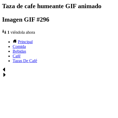
Taza de cafe humeante GIF animado
Imagen GIF #296
1
viéndola ahora
Principal
Comida
Bebidas
Café
Tazas De Café