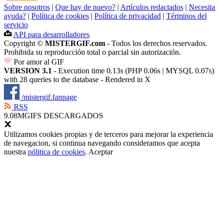
Sobre nosotros
|
Que hay de nuevo?
|
Artículos redactados
|
Necesita
ayuda?
|
Política de cookies
|
Política de privacidad
|
Términos del
servicio
API para desarrolladores
Copyright ©
MISTERGIF.com
- Todos los derechos reservados.
Prohibida su reproducción total o parcial sin autorización.
Por amor al GIF
VERSION 3.1
- Execution time 0.13s (PHP 0.06s | MYSQL 0.07s)
with 28 queries to the database - Rendered in
X
/mistergif.fanpage
RSS
9.08M
GIFS DESCARGADOS
Utilizamos cookies propias y de terceros para mejorar la experiencia
de navegacion, si continua navegando consideramos que acepta
nuestra
pólitica de cookies
.
Aceptar