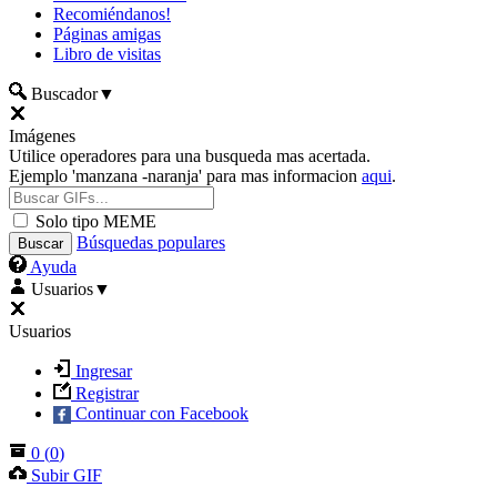
Recomiéndanos!
Páginas amigas
Libro de visitas
Buscador
▼
Imágenes
Utilice operadores para una busqueda mas acertada.
Ejemplo 'manzana -naranja' para mas informacion
aqui
.
Solo tipo MEME
Búsquedas populares
Ayuda
Usuarios
▼
Usuarios
Ingresar
Registrar
Continuar con Facebook
0
(
0
)
Subir GIF