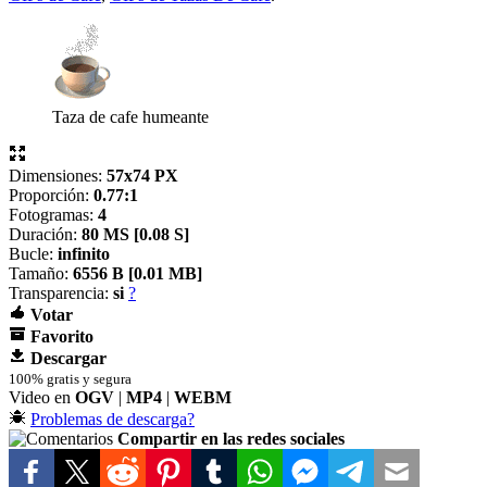
Taza de cafe humeante
Dimensiones:
57x74 PX
Proporción:
0.77:1
Fotogramas:
4
Duración:
80 MS [
0.08 S]
Bucle:
infinito
Tamaño:
6556 B [
0.01 MB]
Transparencia:
si
?
Votar
Favorito
Descargar
100% gratis y segura
Video en
OGV
|
MP4
|
WEBM
Problemas de descarga?
Compartir en las redes sociales