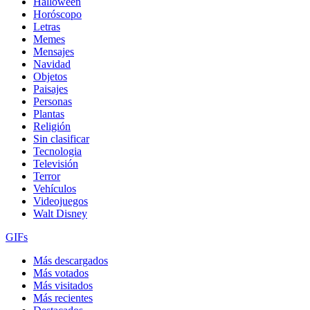
Halloween
Horóscopo
Letras
Memes
Mensajes
Navidad
Objetos
Paisajes
Personas
Plantas
Religión
Sin clasificar
Tecnologia
Televisión
Terror
Vehículos
Videojuegos
Walt Disney
GIFs
Más descargados
Más votados
Más visitados
Más recientes