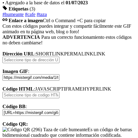
• Agregado a la base de datos el
01/07/2023
Etiquetas
(3)
#humeante
#cafe
#taza
Enlace a imagen
Ctrl o Command +C para copiar
Con estos códigos puedes integrar y compartir fácilmente este GIF
animado en tu página web, blog o foro!
ADVERTENCIA
Para un correcto funcionamiento estos códigos
no deben cambiarse!
Dirección URL
:
SHORTLINK
PERMALINK
LINK
Imagen GIF
:
Código HTML
:
JAVASCRIPT
IFRAME
HYPERLINK
Código BB
:
Código QR:
Es un código de barras
bidimensional cuadrado que contiene información codificada.