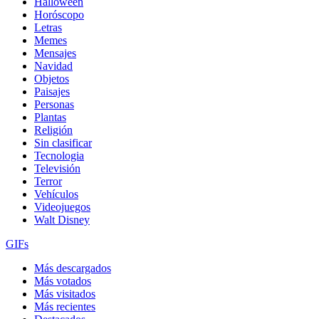
Halloween
Horóscopo
Letras
Memes
Mensajes
Navidad
Objetos
Paisajes
Personas
Plantas
Religión
Sin clasificar
Tecnologia
Televisión
Terror
Vehículos
Videojuegos
Walt Disney
GIFs
Más descargados
Más votados
Más visitados
Más recientes