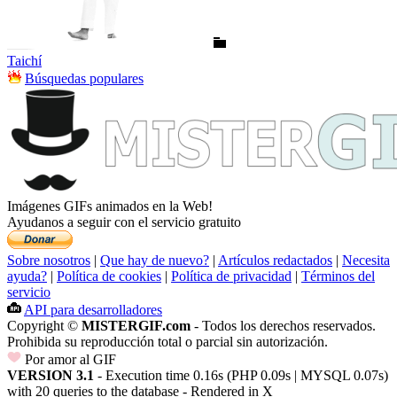
Taichí
Búsquedas populares
Imágenes GIFs animados en la Web!
Ayudanos a seguir con el servicio gratuito
Sobre nosotros
|
Que hay de nuevo?
|
Artículos redactados
|
Necesita
ayuda?
|
Política de cookies
|
Política de privacidad
|
Términos del
servicio
API para desarrolladores
Copyright ©
MISTERGIF.com
- Todos los derechos reservados.
Prohibida su reproducción total o parcial sin autorización.
Por amor al GIF
VERSION 3.1
- Execution time 0.16s (PHP 0.09s | MYSQL 0.07s)
with 20 queries to the database - Rendered in
X