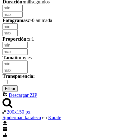
Duración:
milisegundos
Fotogramas:
>0 animada
Proporción:
x:1
Tamaño:
bytes
Transparencia:
Descargar ZIP
200x150 px
Spiderman karateca
en
Karate