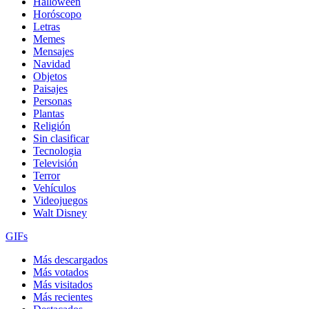
Halloween
Horóscopo
Letras
Memes
Mensajes
Navidad
Objetos
Paisajes
Personas
Plantas
Religión
Sin clasificar
Tecnologia
Televisión
Terror
Vehículos
Videojuegos
Walt Disney
GIFs
Más descargados
Más votados
Más visitados
Más recientes