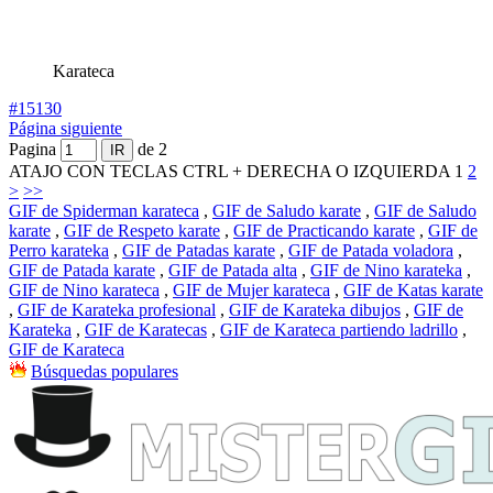
Karateca
#15130
Página siguiente
Pagina
de 2
ATAJO CON TECLAS CTRL + DERECHA O IZQUIERDA
1
2
>
>>
GIF de Spiderman karateca
,
GIF de Saludo karate
,
GIF de Saludo
karate
,
GIF de Respeto karate
,
GIF de Practicando karate
,
GIF de
Perro karateka
,
GIF de Patadas karate
,
GIF de Patada voladora
,
GIF de Patada karate
,
GIF de Patada alta
,
GIF de Nino karateka
,
GIF de Nino karateca
,
GIF de Mujer karateca
,
GIF de Katas karate
,
GIF de Karateka profesional
,
GIF de Karateka dibujos
,
GIF de
Karateka
,
GIF de Karatecas
,
GIF de Karateca partiendo ladrillo
,
GIF de Karateca
Búsquedas populares