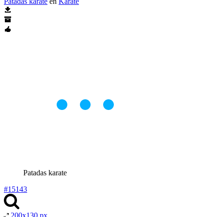
Patadas karate
en
Karate
Patadas karate
#15143
200x130 px