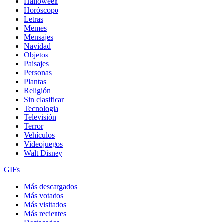
Halloween
Horóscopo
Letras
Memes
Mensajes
Navidad
Objetos
Paisajes
Personas
Plantas
Religión
Sin clasificar
Tecnologia
Televisión
Terror
Vehículos
Videojuegos
Walt Disney
GIFs
Más descargados
Más votados
Más visitados
Más recientes