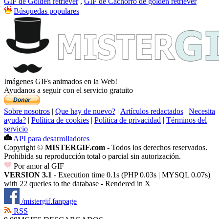
GIF de Golden retriever
,
GIF de Cachorro de golden retriever
Búsquedas populares
Imágenes GIFs animados en la Web!
Ayudanos a seguir con el servicio gratuito
Sobre nosotros
|
Que hay de nuevo?
|
Artículos redactados
|
Necesita
ayuda?
|
Política de cookies
|
Política de privacidad
|
Términos del
servicio
API para desarrolladores
Copyright ©
MISTERGIF.com
- Todos los derechos reservados.
Prohibida su reproducción total o parcial sin autorización.
Por amor al GIF
VERSION 3.1
- Execution time 0.1s (PHP 0.03s | MYSQL 0.07s)
with 22 queries to the database - Rendered in
X
/mistergif.fanpage
RSS