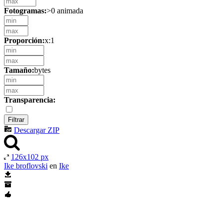
Fotogramas:
>0 animada
Proporción:
x:1
Tamaño:
bytes
Transparencia:
Descargar ZIP
126x102 px
Ike broflovski
en
Ike