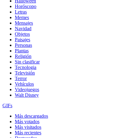
Halloween
Horóscopo
Letras
Memes
Mensajes
Navidad
Objetos
Paisajes
Personas
Plantas
Religión
Sin clasificar
Tecnologia
Televisión
Terror
Vehículos
Videojuegos
Walt Disney
GIFs
Más descargados
Más votados
Más visitados
Más recientes