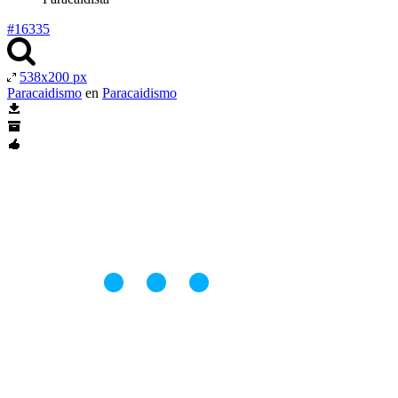
#16335
538x200 px
Paracaidismo
en
Paracaidismo