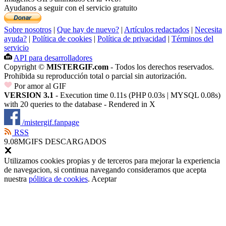
Ayudanos a seguir con el servicio gratuito
Sobre nosotros
|
Que hay de nuevo?
|
Artículos redactados
|
Necesita
ayuda?
|
Política de cookies
|
Política de privacidad
|
Términos del
servicio
API para desarrolladores
Copyright ©
MISTERGIF.com
- Todos los derechos reservados.
Prohibida su reproducción total o parcial sin autorización.
Por amor al GIF
VERSION 3.1
- Execution time 0.11s (PHP 0.03s | MYSQL 0.08s)
with 20 queries to the database - Rendered in
X
/mistergif.fanpage
RSS
9.08M
GIFS DESCARGADOS
Utilizamos cookies propias y de terceros para mejorar la experiencia
de navegacion, si continua navegando consideramos que acepta
nuestra
pólitica de cookies
.
Aceptar