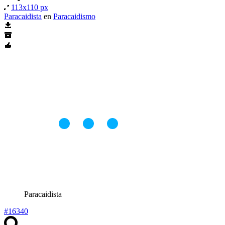
113x110 px
Paracaidista
en
Paracaidismo
Paracaidista
#16340