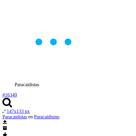
Paracaidistas
#16349
147x133 px
Paracaidistas
en
Paracaidismo