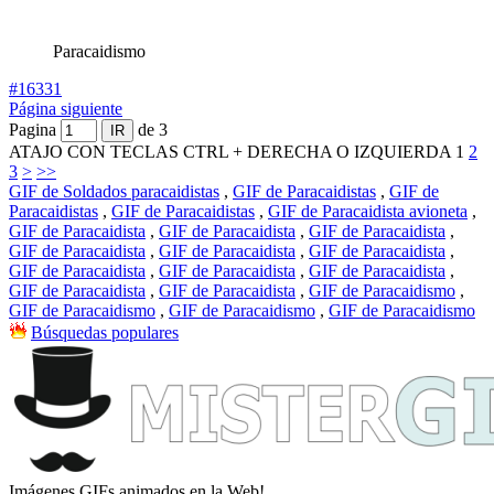
Paracaidismo
#16331
Página siguiente
Pagina
de 3
ATAJO CON TECLAS CTRL + DERECHA O IZQUIERDA
1
2
3
>
>>
GIF de Soldados paracaidistas
,
GIF de Paracaidistas
,
GIF de
Paracaidistas
,
GIF de Paracaidistas
,
GIF de Paracaidista avioneta
,
GIF de Paracaidista
,
GIF de Paracaidista
,
GIF de Paracaidista
,
GIF de Paracaidista
,
GIF de Paracaidista
,
GIF de Paracaidista
,
GIF de Paracaidista
,
GIF de Paracaidista
,
GIF de Paracaidista
,
GIF de Paracaidista
,
GIF de Paracaidista
,
GIF de Paracaidismo
,
GIF de Paracaidismo
,
GIF de Paracaidismo
,
GIF de Paracaidismo
Búsquedas populares
Imágenes GIFs animados en la Web!