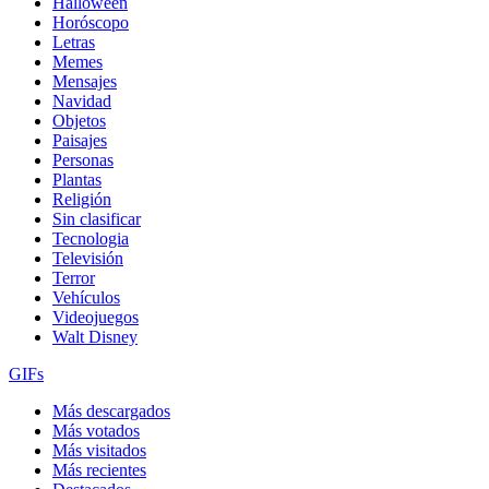
Halloween
Horóscopo
Letras
Memes
Mensajes
Navidad
Objetos
Paisajes
Personas
Plantas
Religión
Sin clasificar
Tecnologia
Televisión
Terror
Vehículos
Videojuegos
Walt Disney
GIFs
Más descargados
Más votados
Más visitados
Más recientes