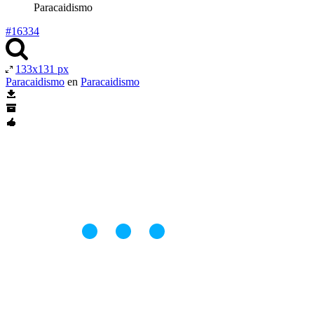
Paracaidismo
#16334
133x131 px
Paracaidismo
en
Paracaidismo