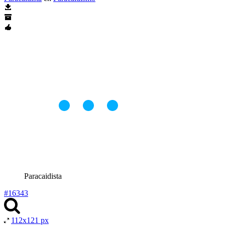
Paracaidista
#16343
112x121 px