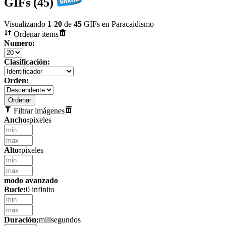
GIFs (45)
Visualizando
1
-
20
de
45
GIFs en Paracaidismo
Ordenar items
Numero:
Clasificación:
Orden:
Filtrar imágenes
Ancho:
pixeles
Alto:
pixeles
modo avanzado
Bucle:
0 infinito
Duración:
milisegundos