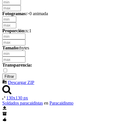
Fotogramas:
>0 animada
Proporción:
x:1
Tamaño:
bytes
Transparencia:
Descargar ZIP
130x130 px
Soldados paracaidistas
en
Paracaidismo