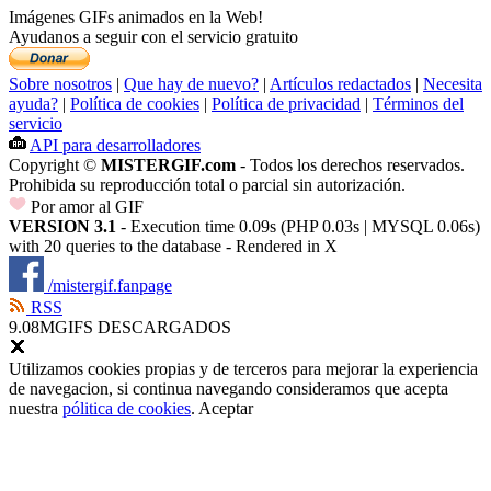
Imágenes GIFs animados en la Web!
Ayudanos a seguir con el servicio gratuito
Sobre nosotros
|
Que hay de nuevo?
|
Artículos redactados
|
Necesita
ayuda?
|
Política de cookies
|
Política de privacidad
|
Términos del
servicio
API para desarrolladores
Copyright ©
MISTERGIF.com
- Todos los derechos reservados.
Prohibida su reproducción total o parcial sin autorización.
Por amor al GIF
VERSION 3.1
- Execution time 0.09s (PHP 0.03s | MYSQL 0.06s)
with 20 queries to the database - Rendered in
X
/mistergif.fanpage
RSS
9.08M
GIFS DESCARGADOS
Utilizamos cookies propias y de terceros para mejorar la experiencia
de navegacion, si continua navegando consideramos que acepta
nuestra
pólitica de cookies
.
Aceptar