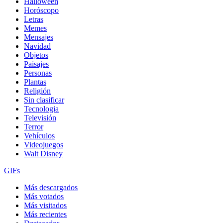
Halloween
Horóscopo
Letras
Memes
Mensajes
Navidad
Objetos
Paisajes
Personas
Plantas
Religión
Sin clasificar
Tecnologia
Televisión
Terror
Vehículos
Videojuegos
Walt Disney
GIFs
Más descargados
Más votados
Más visitados
Más recientes