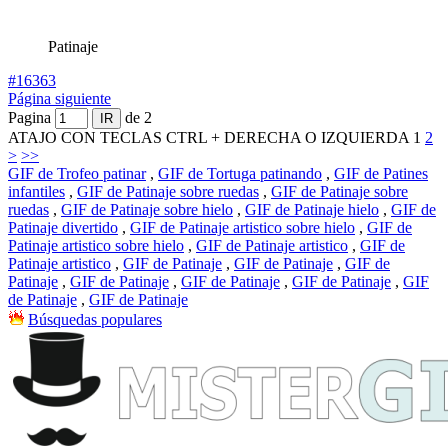
Patinaje
#16363
Página siguiente
Pagina
de 2
ATAJO CON TECLAS CTRL + DERECHA O IZQUIERDA
1
2
>
>>
GIF de Trofeo patinar
,
GIF de Tortuga patinando
,
GIF de Patines
infantiles
,
GIF de Patinaje sobre ruedas
,
GIF de Patinaje sobre
ruedas
,
GIF de Patinaje sobre hielo
,
GIF de Patinaje hielo
,
GIF de
Patinaje divertido
,
GIF de Patinaje artistico sobre hielo
,
GIF de
Patinaje artistico sobre hielo
,
GIF de Patinaje artistico
,
GIF de
Patinaje artistico
,
GIF de Patinaje
,
GIF de Patinaje
,
GIF de
Patinaje
,
GIF de Patinaje
,
GIF de Patinaje
,
GIF de Patinaje
,
GIF
de Patinaje
,
GIF de Patinaje
Búsquedas populares