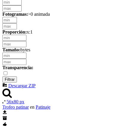
Fotogramas:
>0 animada
Proporción:
x:1
Tamaño:
bytes
Transparencia:
Descargar ZIP
56x80 px
Trofeo patinar
en
Patinaje