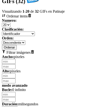
GIFs (32)
Visualizando
1
-
20
de
32
GIFs en Patinaje
Ordenar items
Numero:
Clasificación:
Orden:
Filtrar imágenes
Ancho:
pixeles
Alto:
pixeles
modo avanzado
Bucle:
0 infinito
Duración:
milisegundos