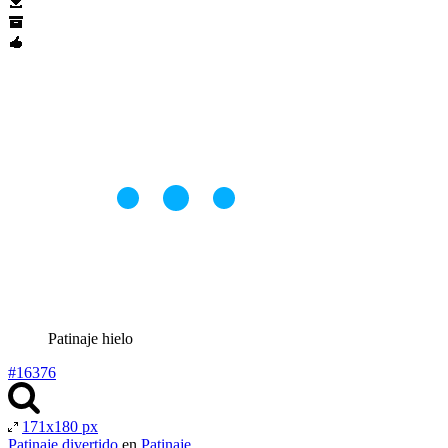
Patinaje hielo
#16376
171x180 px
Patinaje divertido
en
Patinaje