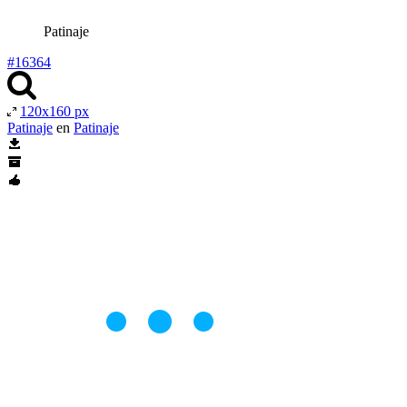
Patinaje
#16364
120x160 px
Patinaje
en
Patinaje