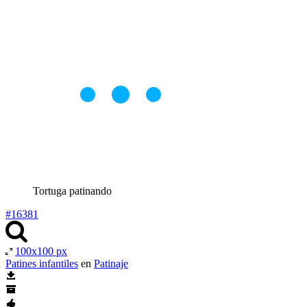
Tortuga patinando
#16381
100x100 px
Patines infantiles
en
Patinaje