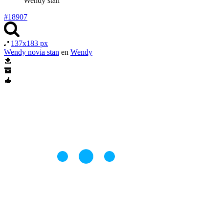
Wendy stan
#18907
137x183 px
Wendy novia stan
en
Wendy