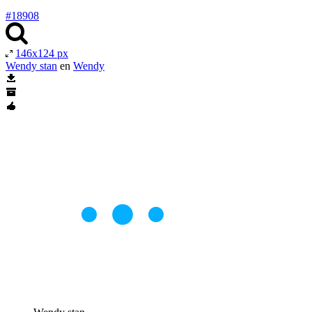
#18908
146x124 px
Wendy stan
en
Wendy