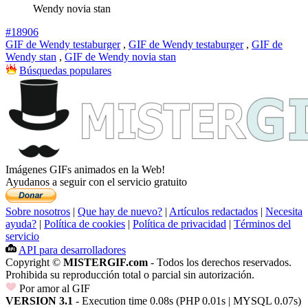
Wendy novia stan
#18906
GIF de Wendy testaburger
,
GIF de Wendy testaburger
,
GIF de
Wendy stan
,
GIF de Wendy novia stan
Búsquedas populares
Imágenes GIFs animados en la Web!
Ayudanos a seguir con el servicio gratuito
Sobre nosotros
|
Que hay de nuevo?
|
Artículos redactados
|
Necesita
ayuda?
|
Política de cookies
|
Política de privacidad
|
Términos del
servicio
API para desarrolladores
Copyright ©
MISTERGIF.com
- Todos los derechos reservados.
Prohibida su reproducción total o parcial sin autorización.
Por amor al GIF
VERSION 3.1
- Execution time 0.08s (PHP 0.01s | MYSQL 0.07s)