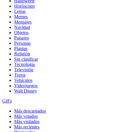
Halloween
Horóscopo
Letras
Memes
Mensajes
Navidad
Objetos
Paisajes
Personas
Plantas
Religión
Sin clasificar
Tecnologia
Televisión
Terror
Vehículos
Videojuegos
Walt Disney
GIFs
Más descargados
Más votados
Más visitados
Más recientes